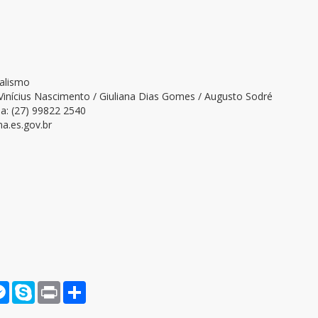
nalismo
Vinícius Nascimento / Giuliana Dias Gomes / Augusto Sodré
a: (27) 99822 2540
a.es.gov.br
rnote
Messenger
Skype
Print
Compartilhar