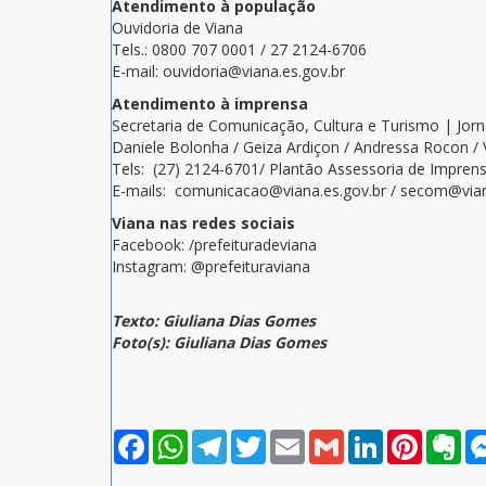
Atendimento à população
Ouvidoria de Viana
Tels.: 0800 707 0001 / 27 2124-6706
E-mail: ouvidoria@viana.es.gov.br
Atendimento à imprensa
Secretaria de Comunicação, Cultura e Turismo | Jor
Daniele Bolonha / Geiza Ardiçon / Andressa Rocon / 
Tels: (27) 2124-6701/ Plantão Assessoria de Imprens
E-mails: comunicacao@viana.es.gov.br / secom@vian
Viana nas redes sociais
Facebook: /prefeituradeviana
Instagram: @prefeituraviana
Texto: Giuliana Dias Gomes
Foto(s): Giuliana Dias Gomes
Facebook
WhatsApp
Telegram
Twitter
Email
Gmail
LinkedIn
Pinterest
Eve