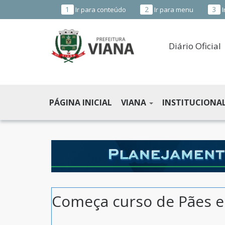
1
2
3
Ir para conteúdo
Ir para menu
I
Diário Oficial
PREFEITURA
MUNICIPAL
PÁGINA INICIAL
VIANA
INSTITUCIONA
DE
VIANA
-
ES
Começa curso de Pães e 