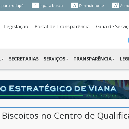
4
r para rodapé
Ir para busca
Diminuir fonte
Aume
Legislação
Portal de Transparência
Guia de Serviç
L
SECRETARIAS
SERVIÇOS
TRANSPARÊNCIA
LEG
Biscoitos no Centro de Qualifi