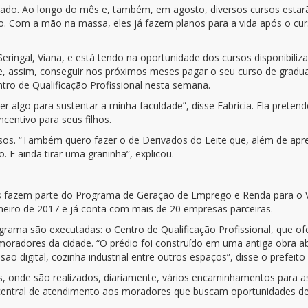
ado. Ao longo do mês e, também, em agosto, diversos cursos estarão
urso. Com a mão na massa, eles já fazem planos para a vida após o 
ringal, Viana, e está tendo na oportunidade dos cursos disponibili
e, assim, conseguir nos próximos meses pagar o seu curso de gradu
ntro de Qualificação Profissional nesta semana.
er algo para sustentar a minha faculdade”, disse Fabrícia. Ela pret
entivo para seus filhos.
rsos. “Também quero fazer o de Derivados do Leite que, além de ap
 E ainda tirar uma graninha”, explicou.
 fazem parte do Programa de Geração de Emprego e Renda para o Via
neiro de 2017 e já conta com mais de 20 empresas parceiras.
ama são executadas: o Centro de Qualificação Profissional, que ofer
s moradores da cidade. “O prédio foi construído em uma antiga obra 
ão digital, cozinha industrial entre outros espaços”, disse o prefeito
 onde são realizados, diariamente, vários encaminhamentos para a
central de atendimento aos moradores que buscam oportunidades de