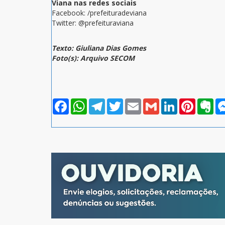
Viana nas redes sociais
Facebook: /prefeituradeviana
Twitter: @prefeituraviana
Texto: Giuliana Dias Gomes
Foto(s): Arquivo SECOM
Facebook
WhatsApp
Telegram
Twitter
Email
Gmail
LinkedIn
Pinterest
Eve