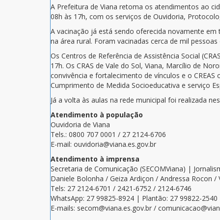
A Prefeitura de Viana retoma os atendimentos ao cid
08h às 17h, com os serviços de Ouvidoria, Protocolo,
A vacinação já está sendo oferecida novamente em 
na área rural. Foram vacinadas cerca de mil pesso
Os Centros de Referência de Assistência Social (CRA
17h. Os CRAS de Vale do Sol, Viana, Marcílio de Nor
convivência e fortalecimento de vínculos e o CREAS 
Cumprimento de Medida Socioeducativa e serviço Es
Já a volta às aulas na rede municipal foi realizada
Atendimento à população
Ouvidoria de Viana
Tels.: 0800 707 0001 / 27 2124-6706
E-mail: ouvidoria@viana.es.gov.br
Atendimento à imprensa
Secretaria de Comunicação (SECOMViana) | Jornali
Daniele Bolonha / Geiza Ardiçon / Andressa Rocon / 
Tels: 27 2124-6701 / 2421-6752 / 2124-6746
WhatsApp: 27 99825-8924 | Plantão: 27 99822-2540
E-mails: secom@viana.es.gov.br / comunicacao@viana