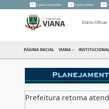
1
2
3
Ir para conteúdo
Ir para menu
I
Diário Oficial
PREFEITURA
MUNICIPAL
PÁGINA INICIAL
VIANA
INSTITUCIONA
DE
VIANA
-
ES
Prefeitura retoma atend