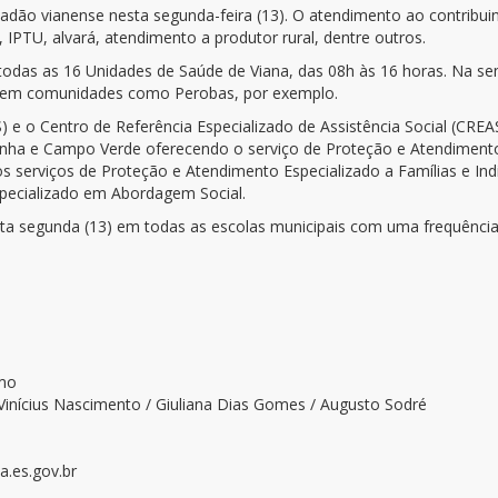
adão vianense nesta segunda-feira (13). O atendimento ao contribuin
 IPTU, alvará, atendimento a produtor rural, dentre outros.
todas as 16 Unidades de Saúde de Viana, das 08h às 16 horas. Na s
as em comunidades como Perobas, por exemplo.
S) e o Centro de Referência Especializado de Assistência Social (C
onha e Campo Verde oferecendo o serviço de Proteção e Atendimento I
os serviços de Proteção e Atendimento Especializado a Famílias e Ind
pecializado em Abordagem Social.
 nesta segunda (13) em todas as escolas municipais com uma frequênci
smo
Vinícius Nascimento / Giuliana Dias Gomes / Augusto Sodré
.es.gov.br