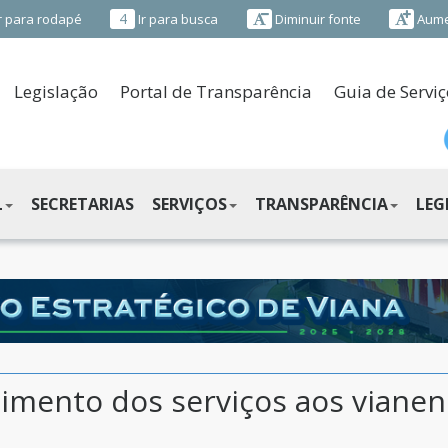
4
r para rodapé
Ir para busca
Diminuir fonte
Aume
Legislação
Portal de Transparência
Guia de Serviç
L
SECRETARIAS
SERVIÇOS
TRANSPARÊNCIA
LEG
imento dos serviços aos viane