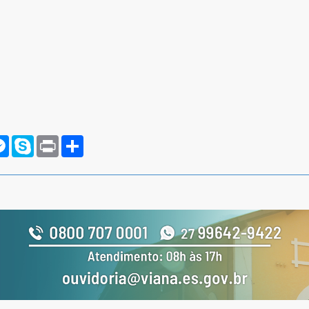
rnote
Messenger
Skype
Print
Compartilhar