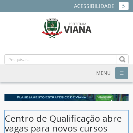
ACESSIBILIDADE
ACES
PREFEITURA
MUNICIPAL
DE
MENU
NAVEG
VIANA
-
ES
Centro de Qualificação abre
vagas para novos cursos