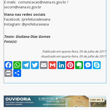
E-mails: comunicacao@viana.es.gov.br /
secom@viana.es.gov.br
Viana nas redes sociais
Facebook: /prefeituradeviana
Instagram: @prefeituraviana
Texto: Giuliana Dias Gomes
Foto(s):
Publicado em quarta-feira, 05 de julho de 2017
Atualizado em quarta-feira, 05 de julho de 2017
Facebook
WhatsApp
Telegram
Twitter
Email
Gmail
LinkedIn
Pinterest
Evernote
Messenger
Skype
Print
Compartilhar