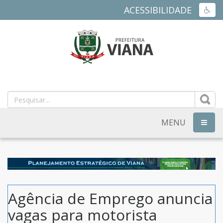
ACESSIBILIDADE
ACES
PREFEITURA
MUNICIPAL
DE
MENU
NAVEG
VIANA
-
ES
Agência de Emprego anuncia
vagas para motorista