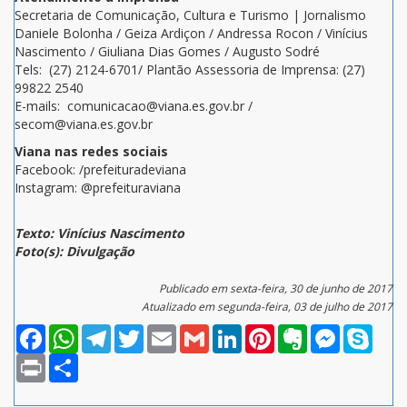
Secretaria de Comunicação, Cultura e Turismo | Jornalismo
Daniele Bolonha / Geiza Ardiçon / Andressa Rocon / Vinícius
Nascimento / Giuliana Dias Gomes / Augusto Sodré
Tels: (27) 2124-6701/ Plantão Assessoria de Imprensa: (27)
99822 2540
E-mails: comunicacao@viana.es.gov.br /
secom@viana.es.gov.br
Viana nas redes sociais
Facebook: /prefeituradeviana
Instagram: @prefeituraviana
Texto: Vinícius Nascimento
Foto(s): Divulgação
Publicado em sexta-feira, 30 de junho de 2017
Atualizado em segunda-feira, 03 de julho de 2017
Facebook
WhatsApp
Telegram
Twitter
Email
Gmail
LinkedIn
Pinterest
Evernote
Messenger
Skype
Print
Compartilhar