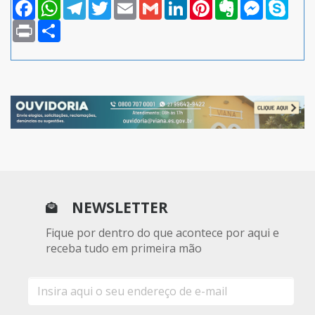
Facebook
WhatsApp
Telegram
Twitter
Email
Gmail
LinkedIn
Pinterest
Evernote
Messenger
Skype
Print
Compartilhar
NEWSLETTER
Fique por dentro do que acontece por aqui e
receba tudo em primeira mão
E-
mail