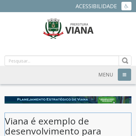
ACESSIBILIDADE
ACES
PREFEITURA
MUNICIPAL
DE
MENU
NAVEG
VIANA
-
ES
Viana é exemplo de
desenvolvimento para