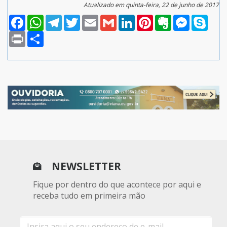
Atualizado em quinta-feira, 22 de junho de 2017
Facebook
WhatsApp
Telegram
Twitter
Email
Gmail
LinkedIn
Pinterest
Evernote
Messenger
Skype
Print
Compartilhar
NEWSLETTER
Fique por dentro do que acontece por aqui e
receba tudo em primeira mão
E-