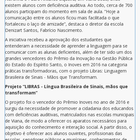
existem alunos com deficiência auditiva. Ao todo, cerca de 700
alunos participam do momento em sala de aula. “Hoje a
comunicação entre os alunos ficou mais facilitada o que
fortaleceu o laço de amizade”, destaca o diretor da escola
Denizart Santos, Fabrício Nascimento.
A iniciativa recebeu a aprovação dos estudantes que
entenderam a necessidade de aprender a linguagem para se
comunicar com as alunas deficientes, além de ter sido um dos
grandes vencedores do Prêmio da Inovação na Gestão Pública
do Estado do Espírito Santo, o Inoves em 2016 na categoria
práticas transformadoras, com o projeto Libras: Linguagem
Brasileira de Sinais - Mãos que Transformam.
Projeto “LIBRAS - Língua Brasileira de Sinais, mãos que
transformam”
O projeto foi o vencedor do Prêmio Inoves no ano de 2016 e
surgiu da necessidade de promover a cidadania dos educandos
com deficiências auditivas, matriculados nas escolas municipais
de Viana, de modo a oferecer os aparatos necessários para
aquisição do conhecimento e interação social. A partir disso, o
objetivo é oferecer aos alunos ouvintes, profissionais das
escolas, servidores públicos e munícipes, conhecimentos de