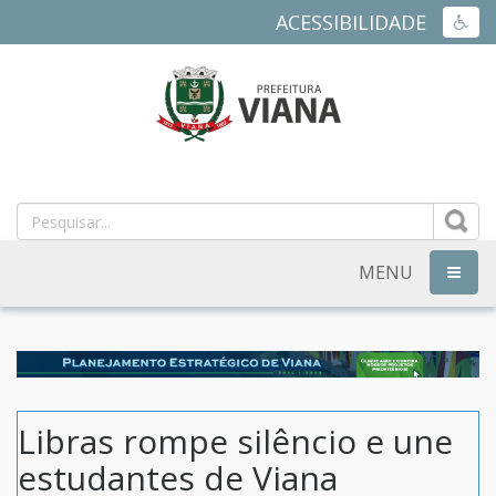
ACESSIBILIDADE
ACES
PREFEITURA
MUNICIPAL
DE
MENU
NAVEG
VIANA
-
ES
Libras rompe silêncio e une
estudantes de Viana