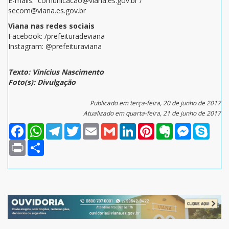
E-mails: comunicacao@viana.es.gov.br /
secom@viana.es.gov.br
Viana nas redes sociais
Facebook: /prefeituradeviana
Instagram: @prefeituraviana
Texto: Vinícius Nascimento
Foto(s): Divulgação
Publicado em terça-feira, 20 de junho de 2017
Atualizado em quarta-feira, 21 de junho de 2017
Facebook
WhatsApp
Telegram
Twitter
Email
Gmail
LinkedIn
Pinterest
Evernote
Messenger
Skype
Print
Compartilhar