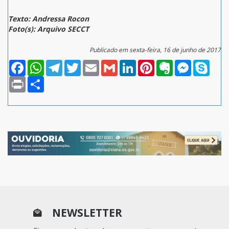
Texto: Andressa Rocon
Foto(s): Arquivo SECCT
Publicado em sexta-feira, 16 de junho de 2017
Facebook
WhatsApp
Telegram
Twitter
Email
Gmail
LinkedIn
Pinterest
Evernote
Messenger
Skype
Print
Compartilhar
NEWSLETTER