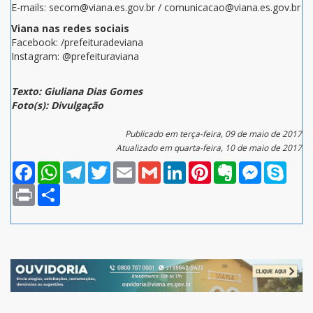
E-mails: secom@viana.es.gov.br / comunicacao@viana.es.gov.br
Viana nas redes sociais
Facebook: /prefeituradeviana
Instagram: @prefeituraviana
Texto: Giuliana Dias Gomes
Foto(s): Divulgação
Publicado em terça-feira, 09 de maio de 2017
Atualizado em quarta-feira, 10 de maio de 2017
Facebook
WhatsApp
Telegram
Twitter
Email
Gmail
LinkedIn
Pinterest
Evernote
Messenger
Skype
Print
Compartilhar