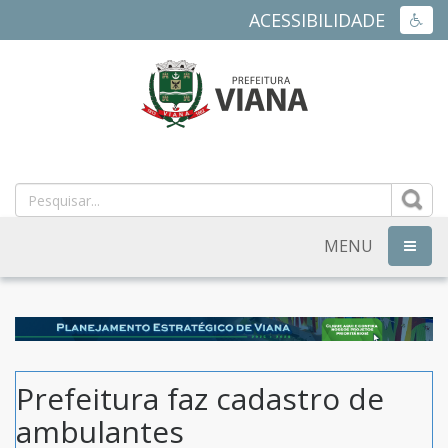
ACESSIBILIDADE
ACES
PREFEITURA
MUNICIPAL
DE
MENU
NAVEG
VIANA
-
ES
Prefeitura faz cadastro de
ambulantes