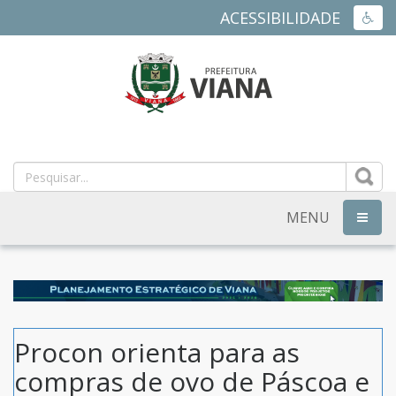
ACESSIBILIDADE
ACES
PREFEITURA
MUNICIPAL
DE
MENU
NAVEG
VIANA
-
ES
Procon orienta para as
compras de ovo de Páscoa e