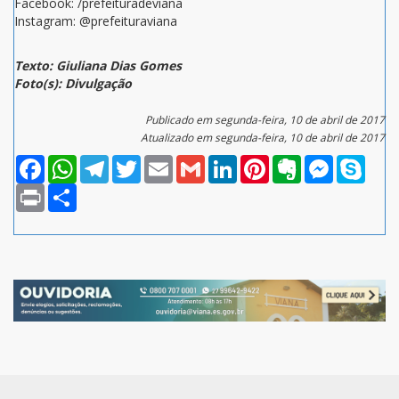
Facebook: /prefeituradeviana
Instagram: @prefeituraviana
Texto: Giuliana Dias Gomes
Foto(s): Divulgação
Publicado em segunda-feira, 10 de abril de 2017
Atualizado em segunda-feira, 10 de abril de 2017
Facebook
WhatsApp
Telegram
Twitter
Email
Gmail
LinkedIn
Pinterest
Evernote
Messenger
Skype
Print
Compartilhar