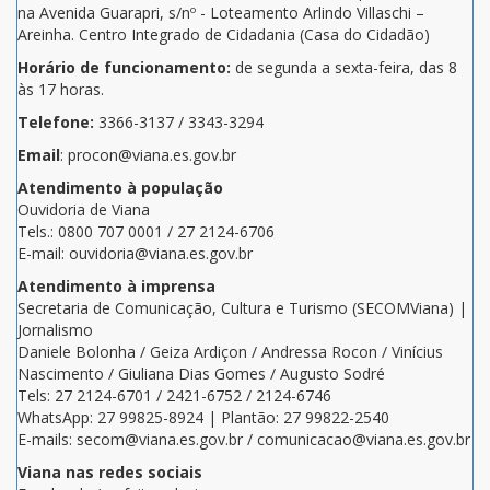
na Avenida Guarapri, s/nº - Loteamento Arlindo Villaschi –
Areinha. Centro Integrado de Cidadania (Casa do Cidadão)
Horário de funcionamento:
de segunda a sexta-feira, das 8
às 17 horas.
Telefone:
3366-3137 / 3343-3294
Email
: procon@viana.es.gov.br
Atendimento à população
Ouvidoria de Viana
Tels.: 0800 707 0001 / 27 2124-6706
E-mail: ouvidoria@viana.es.gov.br
Atendimento à imprensa
Secretaria de Comunicação, Cultura e Turismo (SECOMViana) |
Jornalismo
Daniele Bolonha / Geiza Ardiçon / Andressa Rocon / Vinícius
Nascimento / Giuliana Dias Gomes / Augusto Sodré
Tels: 27 2124-6701 / 2421-6752 / 2124-6746
WhatsApp: 27 99825-8924 | Plantão: 27 99822-2540
E-mails: secom@viana.es.gov.br / comunicacao@viana.es.gov.br
Viana nas redes sociais