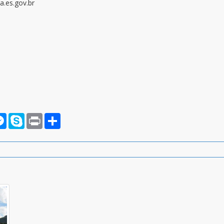
.es.gov.br
rnote
Messenger
Skype
Print
Compartilhar