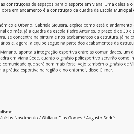
l nas construções de espaços para o esporte em Viana. Uma deles é o 
tra obra em andamento é a construção da q
uadra da Escola Municipal
onômico e Urbano, Gabriela Siqueira, explica como está o andamento
final do mês. Já a quadra da escola Padre Antunes
, o prazo é de 30 di
ora, se concentra na pintura e nos acabamentos da estrutura. Já na 
iários e, agora, a equipe segue na parte dos acabamentos da estrutur
r Mariano
, aponta a integração esportiva entre as comunidades, um d
uadra em Viana Sede, quanto o ginásio poliesportivo
servirão como in
 e comunidade que será bem mais forte. Vejo também o ginásio de V
m a prática esportiva na região e no entorno”, disse Gilmar.
nalismo
 Vinícius Nascimento / Giuliana Dias Gomes / Augusto Sodré