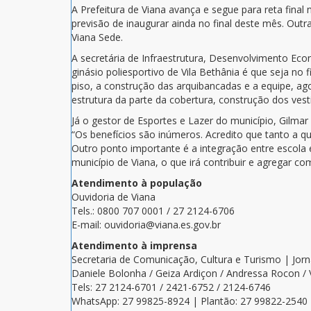
A Prefeitura de Viana avança e segue para reta fina
previsão de inaugurar ainda no final deste mês. Ou
Viana Sede.
A secretária de Infraestrutura, Desenvolvimento Ec
ginásio poliesportivo de
Vila Bethânia é que seja no 
piso, a construção das arquibancadas e a equipe, ag
estrutura da parte da cobertura, construção dos vest
Já o gestor de Esportes e Lazer do município, Gilma
“Os benefícios são inúmeros. Acredito que tanto a q
Outro ponto importante é a integração entre escola
município de Viana, o que irá contribuir e agregar co
Atendimento à população
Ouvidoria de Viana
Tels.: 0800 707 0001 / 27 2124-6706
E-mail: ouvidoria@viana.es.gov.br
Atendimento à imprensa
Secretaria de Comunicação, Cultura e Turismo | Jor
Daniele Bolonha / Geiza Ardiçon / Andressa Rocon /
Tels: 27 2124-6701 / 2421-6752 / 2124-6746
WhatsApp: 27 99825-8924 | Plantão: 27 99822-2540