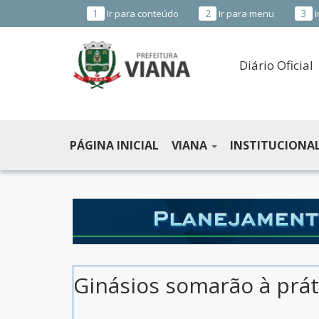
1
2
3
Ir para conteúdo
Ir para menu
I
Diário Oficial
PREFEITURA
MUNICIPAL
PÁGINA INICIAL
VIANA
INSTITUCIONA
DE
VIANA
-
ES
Ginásios somarão à prát