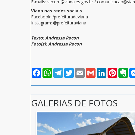
E-mails: secom@viana.es.gov.br / comunicacao@viana
Viana nas redes sociais
Facebook: /prefeituradeviana
Instagram: @prefeituraviana
Texto: Andressa Rocon
Foto(s): Andressa Rocon
Facebook
WhatsApp
Telegram
Twitter
Email
Gmail
LinkedIn
Pinterest
Eve
GALERIAS DE FOTOS