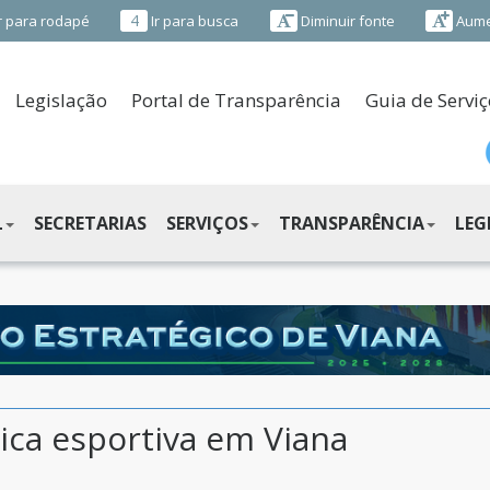
4
r para rodapé
Ir para busca
Diminuir fonte
Aume
Legislação
Portal de Transparência
Guia de Serviç
L
SECRETARIAS
SERVIÇOS
TRANSPARÊNCIA
LEG
ica esportiva em Viana