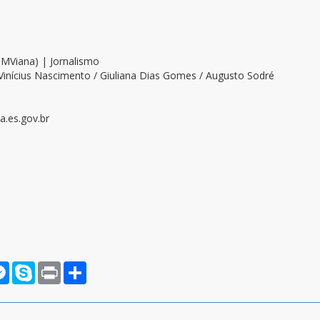
OMViana) | Jornalismo
Vinícius Nascimento / Giuliana Dias Gomes / Augusto Sodré
.es.gov.br
rnote
Messenger
Skype
Print
Compartilhar