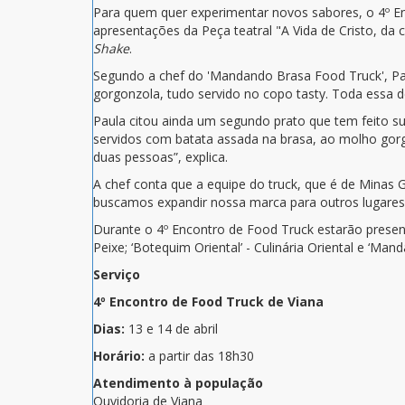
Para quem quer experimentar novos sabores, o 4º Enc
apresentações da Peça teatral
"A Vida de Cristo, da
Shake
.
Segundo a chef do 'Mandando Brasa Food Truck', Paul
gorgonzola, tudo servido no copo tasty. Toda essa del
Paula citou ainda um segundo prato que tem feito s
servidos com batata assada na brasa, ao molho gorg
duas pessoas”, explica.
A chef conta que a equipe do truck, que é de Minas 
buscamos expandir nossa marca para outros lugares t
Durante o 4º Encontro de Food Truck estarão presentes
Peixe; ‘Botequim Oriental’ - Culinária Oriental e ‘M
Serviço
4º Encontro de Food Truck de Viana
Dias:
13 e 14 de abril
Horário:
a partir das 18h30
Atendimento à população
Ouvidoria de Viana