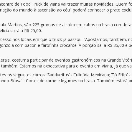
ontro de Food Truck de Viana vai trazer muitas novidades. Quem for 
 criação do mundo à ascensão ao céu"
poderá conhecer o prato
exclu
a Martins, são 225 gramas de alcatra em cubos na brasa com fritas 
ícia sairá a R$ 25,00.
ucesso nos locais em que o truck já passou. “Apostamos, também, 
onzola com bacon e farofinha crocante. A porção sai a R$ 35,00 e 
Gerais, costuma participar de eventos gastronômicos na Grande Vitóri
ambém. Estamos na expectativa para o evento em Viana, já que vamos
 os seguintes carros: ‘Sandurritus’ - Culinária Mexicana; ‘Tô Frito’ 
andando Brasa’ - Cortes de carne e legumes na brasa. Também estará 