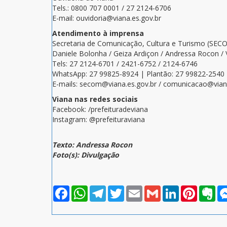
Tels.: 0800 707 0001 / 27 2124-6706
E-mail: ouvidoria@viana.es.gov.br
Atendimento à imprensa
Secretaria de Comunicação, Cultura e Turismo (SEC
Daniele Bolonha / Geiza Ardiçon / Andressa Rocon / 
Tels: 27 2124-6701 / 2421-6752 / 2124-6746
WhatsApp: 27 99825-8924 | Plantão: 27 99822-2540
E-mails: secom@viana.es.gov.br / comunicacao@viana
Viana nas redes sociais
Facebook: /prefeituradeviana
Instagram: @prefeituraviana
Texto: Andressa Rocon
Foto(s): Divulgação
Facebook
WhatsApp
Telegram
Twitter
Email
Gmail
LinkedIn
Pinterest
Eve