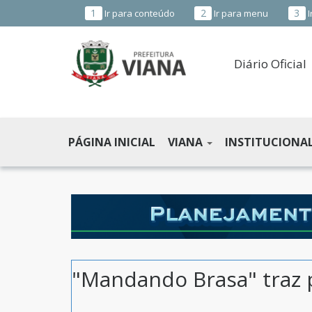
1
2
3
Ir para conteúdo
Ir para menu
I
Diário Oficial
PREFEITURA
MUNICIPAL
PÁGINA INICIAL
VIANA
INSTITUCIONA
DE
VIANA
-
ES
"Mandando Brasa" traz p