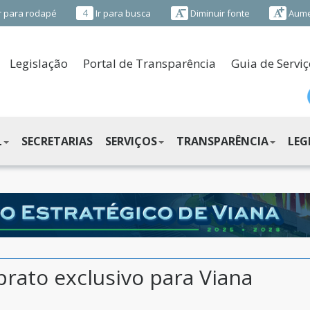
4
r para rodapé
Ir para busca
Diminuir fonte
Aume
Legislação
Portal de Transparência
Guia de Serviç
L
SECRETARIAS
SERVIÇOS
TRANSPARÊNCIA
LEG
rato exclusivo para Viana