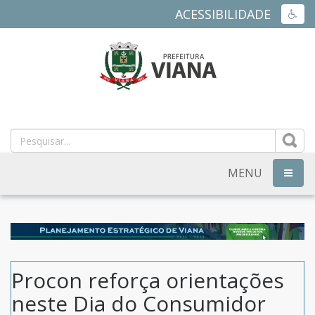
ACESSIBILIDADE
ACES
PREFEITURA
MUNICIPAL
DE
MENU
NAVEG
VIANA
-
ES
Procon reforça orientações
neste Dia do Consumidor