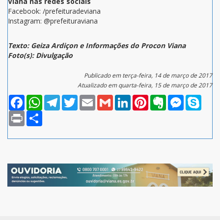
Viana nas redes sociais
Facebook: /prefeituradeviana
Instagram: @prefeituraviana
Texto: Geiza Ardiçon e Informações do Procon Viana
Foto(s): Divulgação
Publicado em terça-feira, 14 de março de 2017
Atualizado em quarta-feira, 15 de março de 2017
Facebook
WhatsApp
Telegram
Twitter
Email
Gmail
LinkedIn
Pinterest
Evernote
Messenger
Skype
Print
Compartilhar