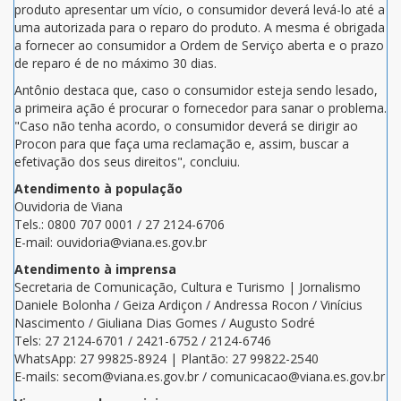
produto apresentar um vício, o consumidor deverá levá-lo até a
uma autorizada para o reparo do produto. A mesma é obrigada
a fornecer ao consumidor a Ordem de Serviço aberta e o prazo
de reparo é de no máximo 30 dias.
Antônio destaca que, caso o consumidor esteja sendo lesado,
a primeira ação é procurar o fornecedor para sanar o problema.
"Caso não tenha acordo, o consumidor deverá se dirigir ao
Procon para que faça uma reclamação e, assim, buscar a
efetivação dos seus direitos", concluiu.
Atendimento à população
Ouvidoria de Viana
Tels.: 0800 707 0001 / 27 2124-6706
E-mail: ouvidoria@viana.es.gov.br
Atendimento à imprensa
Secretaria de Comunicação, Cultura e Turismo | Jornalismo
Daniele Bolonha / Geiza Ardiçon / Andressa Rocon / Vinícius
Nascimento / Giuliana Dias Gomes / Augusto Sodré
Tels: 27 2124-6701 / 2421-6752 / 2124-6746
WhatsApp: 27 99825-8924 | Plantão: 27 99822-2540
E-mails: secom@viana.es.gov.br / comunicacao@viana.es.gov.br