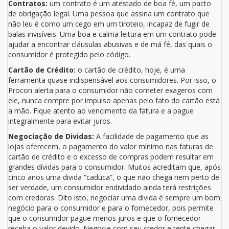
Contratos:
um contrato é um atestado de boa fé, um pacto
de obrigação legal. Uma pessoa que assina um contrato que
não leu é como um cego em um tiroteio, incapaz de fugir de
balas invisíveis. Uma boa e calma leitura em um contrato pode
ajudar a encontrar cláusulas abusivas e de má fé, das quais o
consumidor é protegido pelo código.
Cartão de Crédito:
o cartão de crédito, hoje, é uma
ferramenta quase indispensável aos consumidores. Por isso, o
Procon alerta para o consumidor não cometer exageros com
ele, nunca compre por impulso apenas pelo fato do cartão está
a mão. Fique atento ao vencimento da fatura e a pague
integralmente para evitar juros.
Negociação de Dividas:
A facilidade de pagamento que as
lojas oferecem, o pagamento do valor mínimo nas faturas de
cartão de crédito e o excesso de compras podem resultar em
grandes dívidas para o consumidor. Muitos acreditam que, após
cinco anos uma divida “caduca”, o que não chega nem perto de
ser verdade, um consumidor endividado ainda terá restrições
com credoras. Dito isto, negociar uma divida é sempre um bom
negócio para o consumidor e para o fornecedor, pois permite
que o consumidor pague menos juros e que o fornecedor
receba o valor devido. Negocie com seu credor e tente chegar