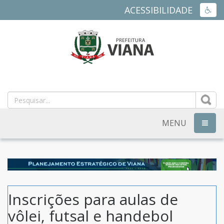
ACESSIBILIDADE
ACES
PREFEITURA
MUNICIPAL
DE
MENU
NAVEG
VIANA
-
ES
Inscrições para aulas de
vôlei, futsal e handebol