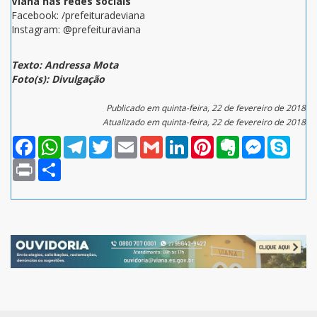
Viana nas redes sociais
Facebook: /prefeituradeviana
Instagram: @prefeituraviana
Texto: Andressa Mota
Foto(s): Divulgação
Publicado em quinta-feira, 22 de fevereiro de 2018
Atualizado em quinta-feira, 22 de fevereiro de 2018
Facebook
WhatsApp
Telegram
Twitter
Email
Gmail
LinkedIn
Pinterest
Evernote
Messenger
Skype
Print
Compartilhar