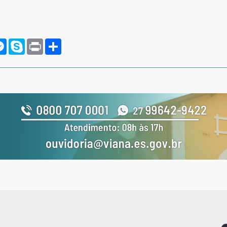
rnote
Messenger
Skype
Print
Compartilhar