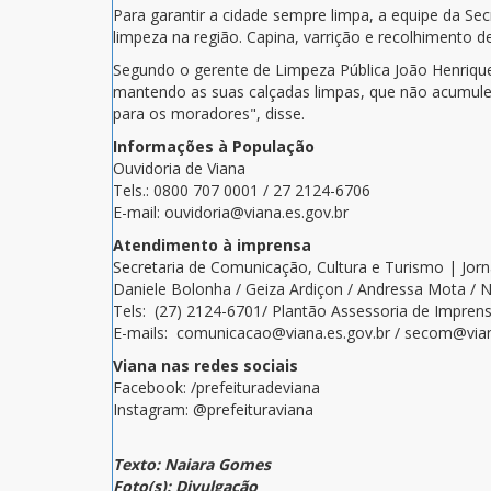
Para garantir a cidade sempre limpa, a equipe da Sec
limpeza na região. Capina, varrição e recolhimento d
Segundo o gerente de Limpeza Pública João Henrique
mantendo as suas calçadas limpas, que não acumulem 
para os moradores", disse.
Informações à População
Ouvidoria de Viana
Tels.: 0800 707 0001 / 27 2124-6706
E-mail: ouvidoria@viana.es.gov.br
Atendimento à imprensa
Secretaria de Comunicação, Cultura e Turismo | Jor
Daniele Bolonha / Geiza Ardiçon / Andressa Mota / N
Tels: (27) 2124-6701/ Plantão Assessoria de Imprens
E-mails: comunicacao@viana.es.gov.br / secom@vian
Viana nas redes sociais
Facebook: /prefeituradeviana
Instagram: @prefeituraviana
Texto: Naiara Gomes
Foto(s): Divulgação