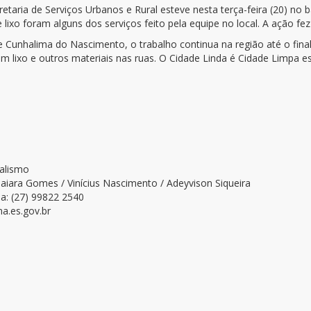
retaria de Serviços Urbanos e Rural esteve nesta terça-feira (20) no 
e lixo foram alguns dos serviços feito pela equipe no local. A ação f
 Cunhalima do Nascimento, o trabalho continua na região até o fin
lixo e outros materiais nas ruas. O Cidade Linda é Cidade Limpa est
nalismo
aiara Gomes / Vinícius Nascimento / Adeyvison Siqueira
a: (27) 99822 2540
a.es.gov.br