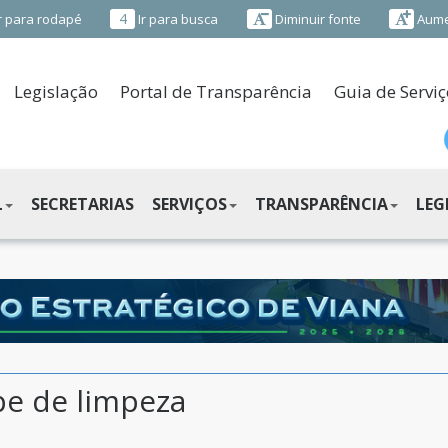
4
r para rodapé
Ir para busca
Diminuir fonte
Aume
Legislação
Portal de Transparência
Guia de Serviç
L
SECRETARIAS
SERVIÇOS
TRANSPARÊNCIA
LEG
pe de limpeza