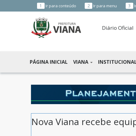
1
2
3
Ir para conteúdo
Ir para menu
I
Diário Oficial
PREFEITURA
MUNICIPAL
PÁGINA INICIAL
VIANA
INSTITUCIONA
DE
VIANA
-
ES
Nova Viana recebe equi