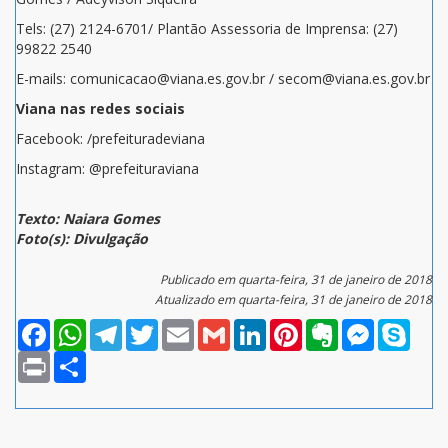
Tels: (27) 2124-6701/ Plantão Assessoria de Imprensa: (27)
99822 2540
E-mails: comunicacao@viana.es.gov.br / secom@viana.es.gov.br
Viana nas redes sociais
Facebook: /prefeituradeviana
Instagram: @prefeituraviana
Texto: Naiara Gomes
Foto(s): Divulgação
Publicado em quarta-feira, 31 de janeiro de 2018
Atualizado em quarta-feira, 31 de janeiro de 2018
Facebook
WhatsApp
Telegram
Twitter
Email
Gmail
LinkedIn
Pinterest
Evernote
Messenger
Skype
Print
Compartilhar