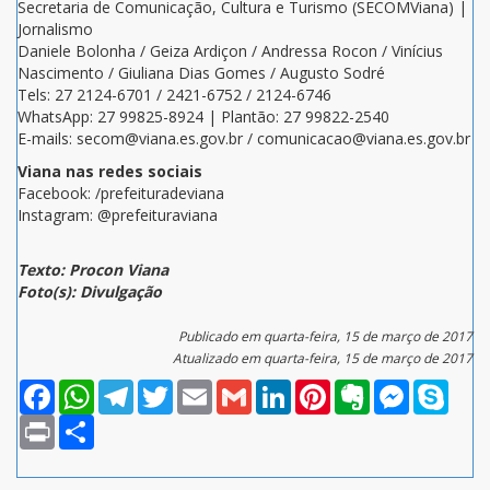
Secretaria de Comunicação, Cultura e Turismo (SECOMViana) |
Jornalismo
Daniele Bolonha / Geiza Ardiçon / Andressa Rocon / Vinícius
Nascimento / Giuliana Dias Gomes / Augusto Sodré
Tels: 27 2124-6701 / 2421-6752 / 2124-6746
WhatsApp: 27 99825-8924 | Plantão: 27 99822-2540
E-mails: secom@viana.es.gov.br / comunicacao@viana.es.gov.br
Viana nas redes sociais
Facebook: /prefeituradeviana
Instagram: @prefeituraviana
Texto: Procon Viana
Foto(s): Divulgação
Publicado em quarta-feira, 15 de março de 2017
Atualizado em quarta-feira, 15 de março de 2017
Facebook
WhatsApp
Telegram
Twitter
Email
Gmail
LinkedIn
Pinterest
Evernote
Messenger
Skype
Print
Compartilhar