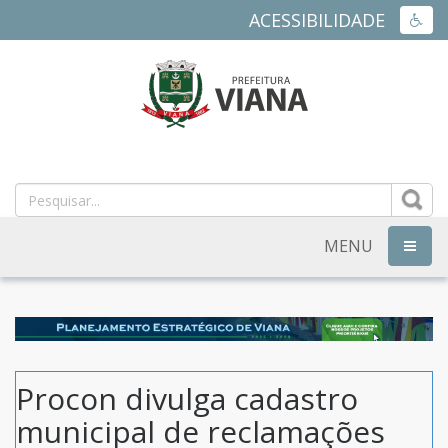
ACESSIBILIDADE
ACES
PREFEITURA
MUNICIPAL
DE
MENU
NAVEG
VIANA
-
ES
Procon divulga cadastro
municipal de reclamações