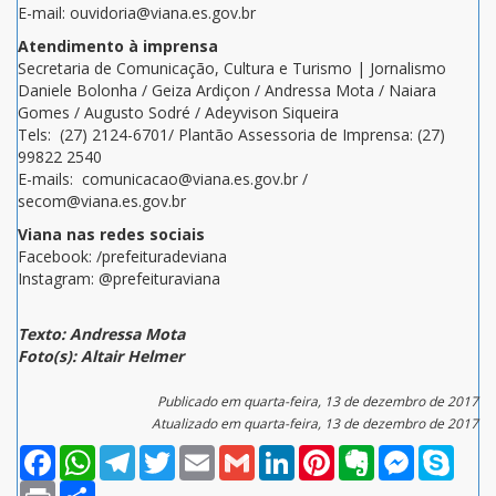
E-mail: ouvidoria@viana.es.gov.br
Atendimento à imprensa
Secretaria de Comunicação, Cultura e Turismo | Jornalismo
Daniele Bolonha / Geiza Ardiçon / Andressa Mota / Naiara
Gomes / Augusto Sodré / Adeyvison Siqueira
Tels: (27) 2124-6701/ Plantão Assessoria de Imprensa: (27)
99822 2540
E-mails: comunicacao@viana.es.gov.br /
secom@viana.es.gov.br
Viana nas redes sociais
Facebook: /prefeituradeviana
Instagram: @prefeituraviana
Texto: Andressa Mota
Foto(s): Altair Helmer
Publicado em quarta-feira, 13 de dezembro de 2017
Atualizado em quarta-feira, 13 de dezembro de 2017
Facebook
WhatsApp
Telegram
Twitter
Email
Gmail
LinkedIn
Pinterest
Evernote
Messenger
Skype
Print
Compartilhar