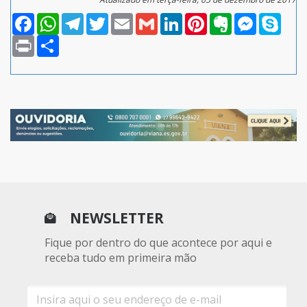
Facebook
WhatsApp
Telegram
Twitter
Email
Gmail
LinkedIn
Pinterest
Evernote
Messenger
Skype
Print
Compartilhar
NEWSLETTER
Fique por dentro do que acontece por aqui e
receba tudo em primeira mão
E-
mail