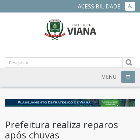
ACESSIBILIDADE
ACES
PREFEITURA
MUNICIPAL
DE
MENU
NAVEG
VIANA
-
ES
Prefeitura realiza reparos
após chuvas