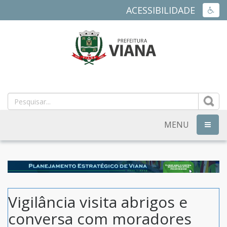
ACESSIBILIDADE
ACES
PREFEITURA
MUNICIPAL
DE
MENU
NAVEG
VIANA
-
ES
Vigilância visita abrigos e
conversa com moradores