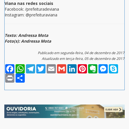
Viana nas redes sociais
Facebook: /prefeituradeviana
Instagram: @prefeituraviana
Texto: Andressa Mota
Foto(s): Andressa Mota
Publicado em segunda-feira, 04 de dezembro de 2017
Atualizado em terça-feira, 05 de dezembro de 2017
Facebook
WhatsApp
Telegram
Twitter
Email
Gmail
LinkedIn
Pinterest
Evernote
Messenger
Skype
Print
Compartilhar