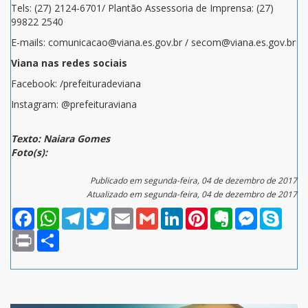
Tels: (27) 2124-6701/ Plantão Assessoria de Imprensa: (27)
99822 2540
E-mails: comunicacao@viana.es.gov.br / secom@viana.es.gov.br
Viana nas redes sociais
Facebook: /prefeituradeviana
Instagram: @prefeituraviana
Texto: Naiara Gomes
Foto(s):
Publicado em segunda-feira, 04 de dezembro de 2017
Atualizado em segunda-feira, 04 de dezembro de 2017
Facebook
WhatsApp
Telegram
Twitter
Email
Gmail
LinkedIn
Pinterest
Evernote
Messenger
Skype
Print
Compartilhar