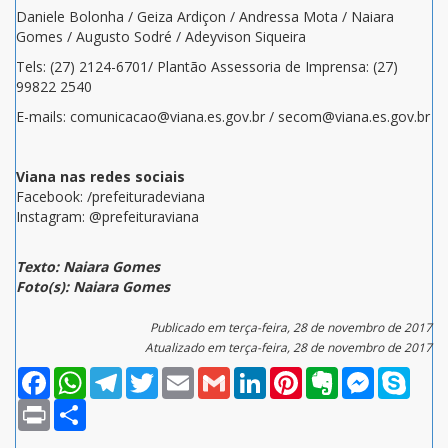
Daniele Bolonha / Geiza Ardiçon / Andressa Mota / Naiara
Gomes / Augusto Sodré / Adeyvison Siqueira
Tels: (27) 2124-6701/ Plantão Assessoria de Imprensa: (27)
99822 2540
E-mails: comunicacao@viana.es.gov.br / secom@viana.es.gov.br
Viana nas redes sociais
Facebook: /prefeituradeviana
Instagram: @prefeituraviana
Texto: Naiara Gomes
Foto(s): Naiara Gomes
Publicado em terça-feira, 28 de novembro de 2017
Atualizado em terça-feira, 28 de novembro de 2017
Facebook
WhatsApp
Telegram
Twitter
Email
Gmail
LinkedIn
Pinterest
Evernote
Messenger
Skype
Print
Compartilhar