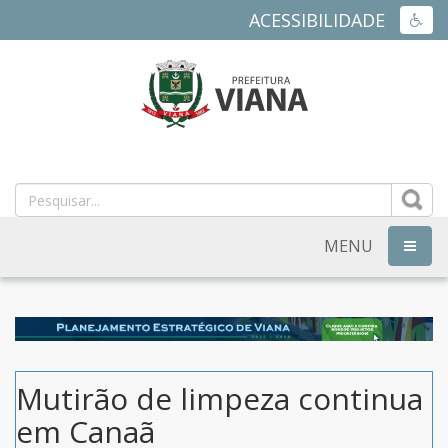
ACESSIBILIDADE
ACES
PREFEITURA
MUNICIPAL
DE
MENU
NAVEG
VIANA
-
ES
Mutirão de limpeza continua
em Canaã