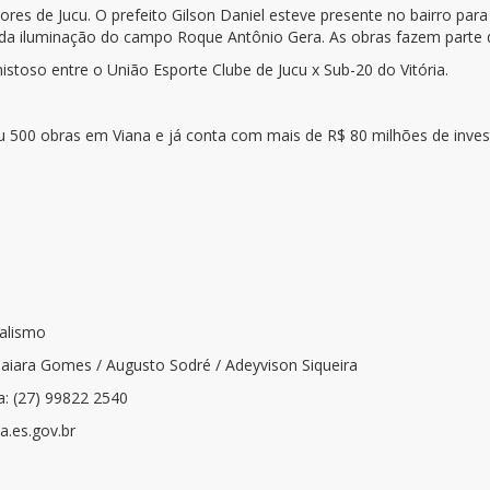
adores de Jucu. O prefeito Gilson Daniel esteve presente no bairro p
e da iluminação do campo Roque Antônio Gera. As obras fazem parte
toso entre o União Esporte Clube de Jucu x Sub-20 do Vitória.
 500 obras em Viana e já conta com mais de R$ 80 milhões de inves
nalismo
Naiara Gomes / Augusto Sodré / Adeyvison Siqueira
a: (27) 99822 2540
.es.gov.br