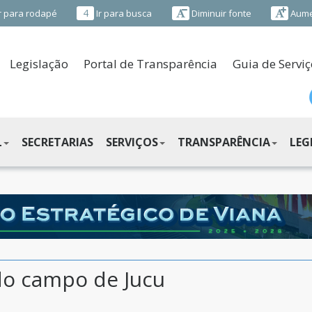
4
r para rodapé
Ir para busca
Diminuir fonte
Aume
Legislação
Portal de Transparência
Guia de Serviç
L
SECRETARIAS
SERVIÇOS
TRANSPARÊNCIA
LEG
do campo de Jucu