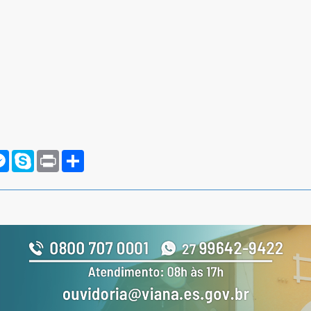
rnote
Messenger
Skype
Print
Compartilhar