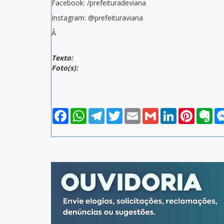
Facebook: /prefeituradeviana
Instagram: @prefeituraviana
Â
Texto:
Foto(s):
Facebook
WhatsApp
Telegram
Twitter
Email
Gmail
LinkedIn
Pinterest
Eve