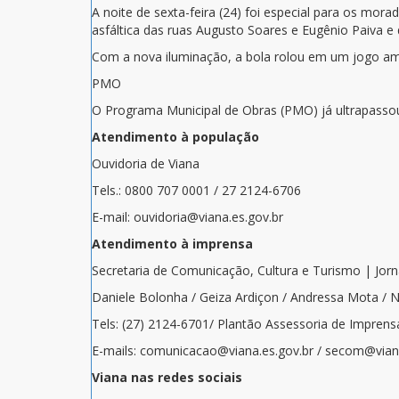
A noite de sexta-feira (24) foi especial para os mor
asfáltica das ruas Augusto Soares e Eugênio Paiva 
Com a nova iluminação, a bola rolou em um jogo amis
PMO
O Programa Municipal de Obras (PMO) já ultrapassou
Atendimento à população
Ouvidoria de Viana
Tels.: 0800 707 0001 / 27 2124-6706
E-mail: ouvidoria@viana.es.gov.br
Atendimento à imprensa
Secretaria de Comunicação, Cultura e Turismo | Jor
Daniele Bolonha / Geiza Ardiçon / Andressa Mota / 
Tels: (27) 2124-6701/ Plantão Assessoria de Imprens
E-mails: comunicacao@viana.es.gov.br / secom@viana
Viana nas redes sociais