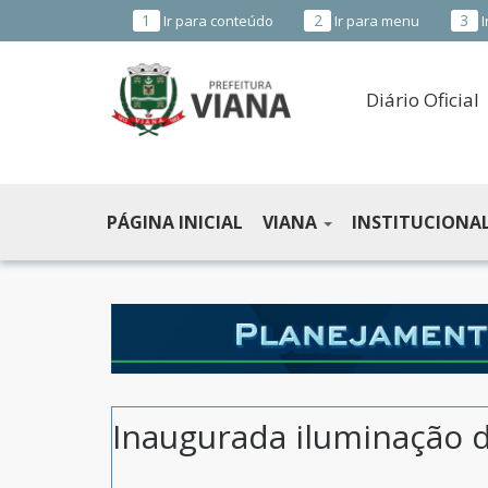
1
2
3
Ir para conteúdo
Ir para menu
I
Diário Oficial
PREFEITURA
MUNICIPAL
PÁGINA INICIAL
VIANA
INSTITUCIONA
DE
VIANA
-
ES
Inaugurada iluminação 