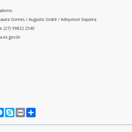
nalismo
Naiara Gomes / Augusto Sodré / Adeyvison Siqueira
a: (27) 99822 2540
.es.gov.br
rnote
Messenger
Skype
Print
Compartilhar