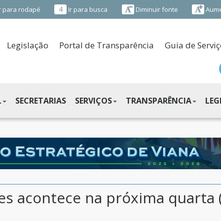
4
r para rodapé
Ir para busca
Diminuir fonte
Aume
Legislação
Portal de Transparência
Guia de Serviç
L
SECRETARIAS
SERVIÇOS
TRANSPARÊNCIA
LEG
s acontece na próxima quarta 