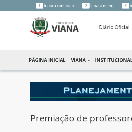
1
2
3
Ir para conteúdo
Ir para menu
I
Diário Oficial
PREFEITURA
MUNICIPAL
PÁGINA INICIAL
VIANA
INSTITUCIONA
DE
VIANA
-
ES
Premiação de professore