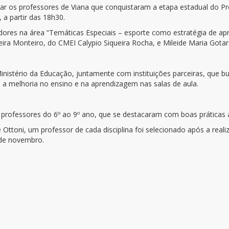
iar os professores de Viana que conquistaram a etapa estadual do P
 a partir das 18h30.
res na área “Temáticas Especiais – esporte como estratégia de apren
ira Monteiro, do CMEI Calypio Siqueira Rocha, e Mileide Maria Gota
inistério da Educação, juntamente com instituições parceiras, que bu
 a melhoria no ensino e na aprendizagem nas salas de aula.
os professores do 6º ao 9º ano, que se destacaram com boas prática
Ottoni, um professor de cada disciplina foi selecionado após a real
 de novembro.