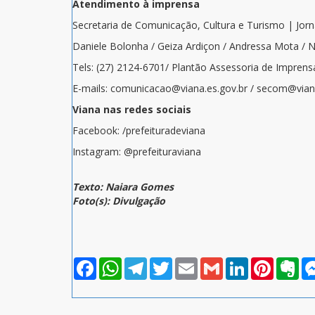
Atendimento à imprensa
Secretaria de Comunicação, Cultura e Turismo | Jor
Daniele Bolonha / Geiza Ardiçon / Andressa Mota / 
Tels: (27) 2124-6701/ Plantão Assessoria de Imprens
E-mails: comunicacao@viana.es.gov.br / secom@viana
Viana nas redes sociais
Facebook: /prefeituradeviana
Instagram: @prefeituraviana
Texto: Naiara Gomes
Foto(s): Divulgação
Facebook
WhatsApp
Telegram
Twitter
Email
Gmail
LinkedIn
Pinterest
Eve