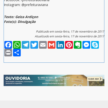
Instagram: @prefeituraviana
Texto: Geiza Ardiçon
Foto(s): Divulgação
Publicado em sexta-feira, 17 de novembro de 2017
Atualizado em sexta-feira, 17 de novembro de 2017
Facebook
WhatsApp
Telegram
Twitter
Email
Gmail
LinkedIn
Pinterest
Evernote
Messenger
Skype
Print
Compartilhar