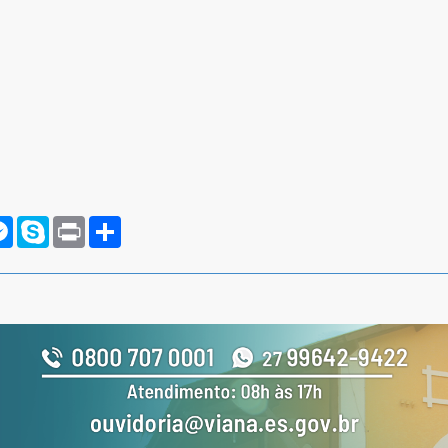
rnote
Messenger
Skype
Print
Compartilhar