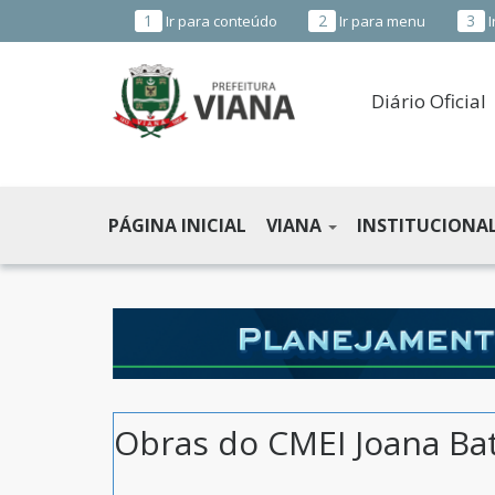
1
2
3
Ir para conteúdo
Ir para menu
I
Diário Oficial
PREFEITURA
MUNICIPAL
PÁGINA INICIAL
VIANA
INSTITUCIONA
DE
VIANA
-
ES
Obras do CMEI Joana Bat