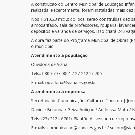
A construção do Centro Municipal de Educação Infant
realizada. Recentemente, foram instaladas mais dez p
Nos 1.510,23 m⊃2; do local serão construídas dez sal
almoxarifado, sala de professores, rouparia, lavander
depósitos e varanda de serviços. Isso criará 240 vag
A obra faz parte do Programa Municipal de Obras (P
o município.
Atendimento à população
Ouvidoria de Viana
Tels.: 0800 707 0001 / 27 2124-6706
E-mail: ouvidoria@viana.es.gov.br
Atendimento à imprensa
Secretaria de Comunicação, Cultura e Turismo | Jor
Daniele Bolonha / Geiza Ardiçon / Andressa Mota / 
Tels: (27) 2124-6701/ Plantão Assessoria de Imprens
E-mails: comunicacao@viana.es.gov.br / secom@viana