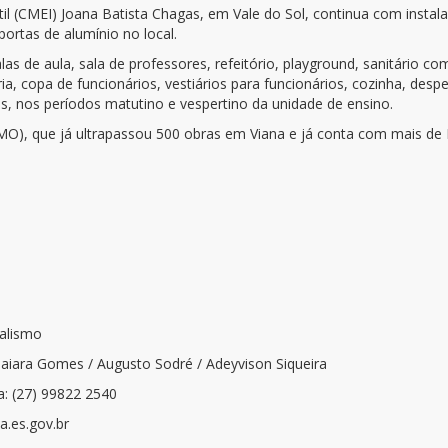
il (CMEI) Joana Batista Chagas, em Vale do Sol, continua com instal
ortas de alumínio no local.
as de aula, sala de professores, refeitório, playground, sanitário 
ia, copa de funcionários, vestiários para funcionários, cozinha, desp
as, nos períodos matutino e vespertino da unidade de ensino.
MO), que já ultrapassou 500 obras em Viana e já conta com mais de 
nalismo
Naiara Gomes / Augusto Sodré / Adeyvison Siqueira
a: (27) 99822 2540
.es.gov.br