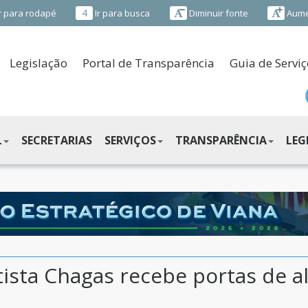
4
r para rodapé
Ir para busca
Diminuir fonte
Aume
Legislação
Portal de Transparência
Guia de Serviç
L
SECRETARIAS
SERVIÇOS
TRANSPARÊNCIA
LEG
ista Chagas recebe portas de a