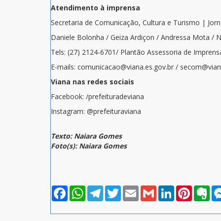
Atendimento à imprensa
Secretaria de Comunicação, Cultura e Turismo | Jor
Daniele Bolonha / Geiza Ardiçon / Andressa Mota / 
Tels: (27) 2124-6701/ Plantão Assessoria de Imprens
E-mails: comunicacao@viana.es.gov.br / secom@viana
Viana nas redes sociais
Facebook: /prefeituradeviana
Instagram: @prefeituraviana
Texto: Naiara Gomes
Foto(s): Naiara Gomes
Facebook
WhatsApp
Telegram
Twitter
Email
Gmail
LinkedIn
Pinterest
Eve