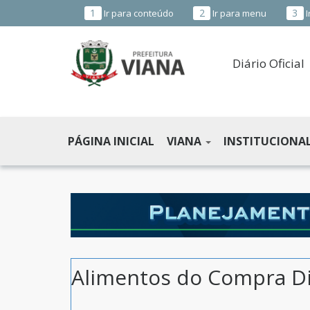
1
2
3
Ir para conteúdo
Ir para menu
I
Diário Oficial
PREFEITURA
MUNICIPAL
PÁGINA INICIAL
VIANA
INSTITUCIONA
DE
VIANA
-
ES
Alimentos do Compra Di