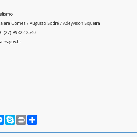
nalismo
Naiara Gomes / Augusto Sodré / Adeyvison Siqueira
a: (27) 99822 2540
.es.gov.br
rnote
Messenger
Skype
Print
Compartilhar