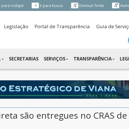
4
r para rodapé
Ir para busca
Diminuir fonte
Aume
Legislação
Portal de Transparência
Guia de Serviç
L
SECRETARIAS
SERVIÇOS
TRANSPARÊNCIA
LEG
reta são entregues no CRAS de