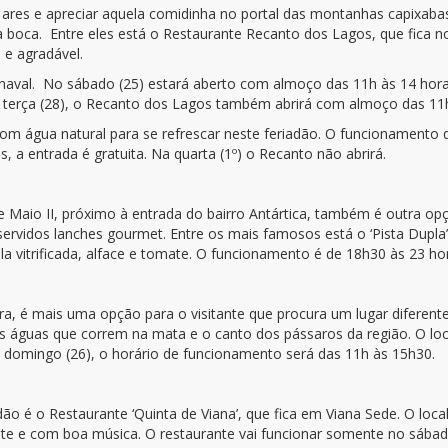
s ares e apreciar aquela comidinha no portal das montanhas capixaba
boca. Entre eles está o Restaurante Recanto dos Lagos, que fica no 
 e agradável.
rnaval. No sábado (25) estará aberto com almoço das 11h às 14 hor
 e terça (28), o Recanto dos Lagos também abrirá com almoço das 11h
 com água natural para se refrescar neste feriadão. O funcionamento 
s, a entrada é gratuita. Na quarta (1º) o Recanto não abrirá.
 Maio II, próximo à entrada do bairro Antártica, também é outra opçã
ervidos lanches gourmet. Entre os mais famosos está o ‘Pista Dupla’
la vitrificada, alface e tomate. O funcionamento é de 18h30 às 23 ho
ira, é mais uma opção para o visitante que procura um lugar diferent
as águas que correm na mata e o canto dos pássaros da região. O lo
o domingo (26), o horário de funcionamento será das 11h às 15h30.
ão é o Restaurante ‘Quinta de Viana’, que fica em Viana Sede. O lo
te e com boa música. O restaurante vai funcionar somente no sábad