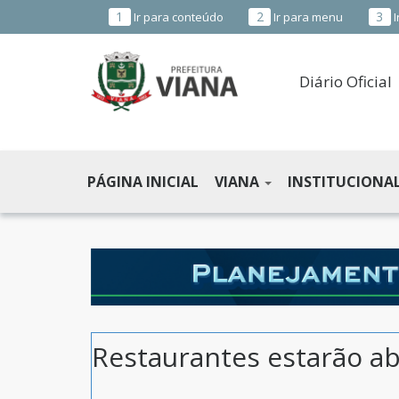
1
2
3
Ir para conteúdo
Ir para menu
I
Diário Oficial
PREFEITURA
MUNICIPAL
PÁGINA INICIAL
VIANA
INSTITUCIONA
DE
VIANA
-
ES
Restaurantes estarão ab