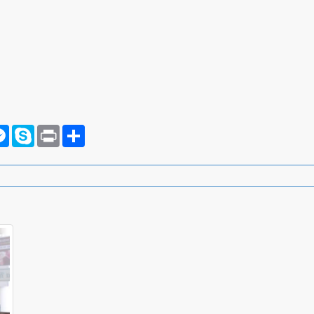
rnote
Messenger
Skype
Print
Compartilhar