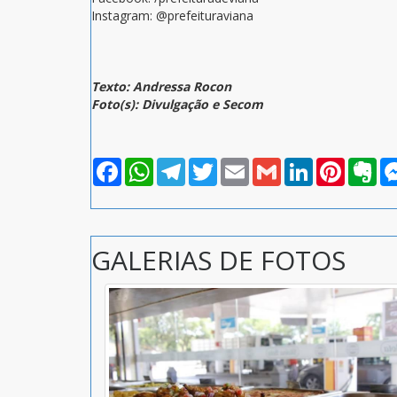
Instagram: @prefeituraviana
Texto: Andressa Rocon
Foto(s): Divulgação e Secom
Facebook
WhatsApp
Telegram
Twitter
Email
Gmail
LinkedIn
Pinterest
Eve
GALERIAS DE FOTOS