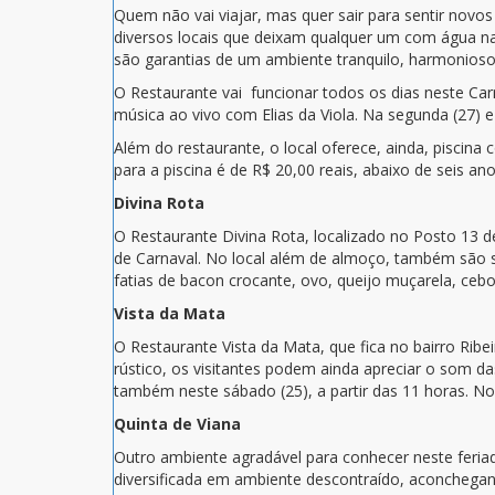
Quem não vai viajar, mas quer sair para sentir novo
diversos locais que deixam qualquer um com água na 
são garantias de um ambiente tranquilo, harmonioso
O Restaurante vai funcionar todos os dias neste Ca
música ao vivo com Elias da Viola. Na segunda (27)
Além do restaurante, o local oferece, ainda, piscina
para a piscina é de R$ 20,00 reais, abaixo de seis ano
Divina Rota
O Restaurante Divina Rota, localizado no Posto 13 de
de Carnaval. No local além de almoço, também são s
fatias de bacon crocante, ovo, queijo muçarela, cebo
Vista da Mata
O Restaurante Vista da Mata, que fica no bairro Ribe
rústico, os visitantes podem ainda apreciar o som d
também neste sábado (25), a partir das 11 horas. N
Quinta de Viana
Outro ambiente agradável para conhecer neste feriad
diversificada em ambiente descontraído, aconchegan