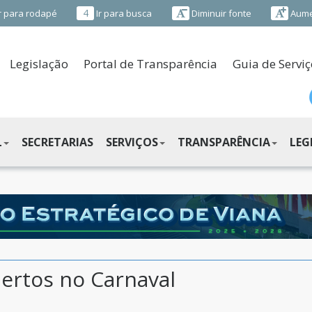
4
r para rodapé
Ir para busca
Diminuir fonte
Aume
Legislação
Portal de Transparência
Guia de Serviç
L
SECRETARIAS
SERVIÇOS
TRANSPARÊNCIA
LEG
ertos no Carnaval