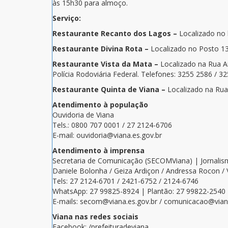
às 15h30 para almoço.
Serviço:
Restaurante Recanto dos Lagos –
Localizado no 
Restaurante Divina Rota –
Localizado no Posto 13
Restaurante Vista da Mata –
Localizado na Rua An
Polícia Rodoviária Federal. Telefones: 3255 2586 / 3
Restaurante Quinta de Viana –
Localizado na Rua
Atendimento à população
Ouvidoria de Viana
Tels.: 0800 707 0001 / 27 2124-6706
E-mail: ouvidoria@viana.es.gov.br
Atendimento à imprensa
Secretaria de Comunicação (SECOMViana) | Jornali
Daniele Bolonha / Geiza Ardiçon / Andressa Rocon /
Tels: 27 2124-6701 / 2421-6752 / 2124-6746
WhatsApp: 27 99825-8924 | Plantão: 27 99822-2540
E-mails: secom@viana.es.gov.br / comunicacao@viana
Viana nas redes sociais
Facebook: /prefeituradeviana