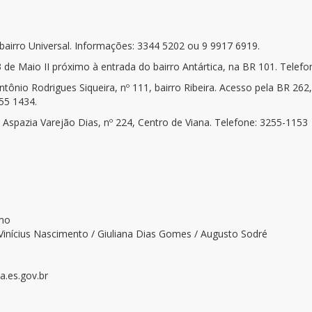
bairro Universal. Informações: 3344 5202 ou 9 9917 6919.
 de Maio II próximo à entrada do bairro Antártica, na BR 101. Telefo
tônio Rodrigues Siqueira, nº 111, bairro Ribeira. Acesso pela BR 262
255 1434.
 Aspazia Varejão Dias, nº 224, Centro de Viana. Telefone: 3255-1153
smo
 Vinícius Nascimento / Giuliana Dias Gomes / Augusto Sodré
.es.gov.br