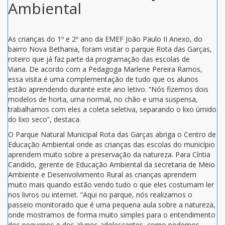
Ambiental
As crianças do 1º e 2º ano da EMEF João Paulo II Anexo, do
bairro Nova Bethania, foram visitar o parque Rota das Garças,
roteiro que já faz parte da programação das escolas de
Viana. De acordo com a Pedagoga Marlene Pereira Ramos,
essa visita é uma complementação de tudo que os alunos
estão aprendendo durante este ano letivo. “Nós fizemos dois
modelos de horta, uma normal, no chão e uma suspensa,
trabalhamos com eles a coleta seletiva, separando o lixo úmido
do lixo seco”, destaca.
O Parque Natural Municipal Rota das Garças abriga o Centro de
Educação Ambiental onde as crianças das escolas do município
aprendem muito sobre a preservação da natureza. Para Cíntia
Candido, gerente de Educação Ambiental da secretaria de Meio
Ambiente e Desenvolvimento Rural as crianças aprendem
muito mais quando estão vendo tudo o que eles costumam ler
nos livros ou internet. “Aqui no parque, nós realizamos o
passeio monitorado que é uma pequena aula sobre a natureza,
onde mostramos de forma muito simples para o entendimento
dos pequenos e dos alunos adolescentes, como podemos