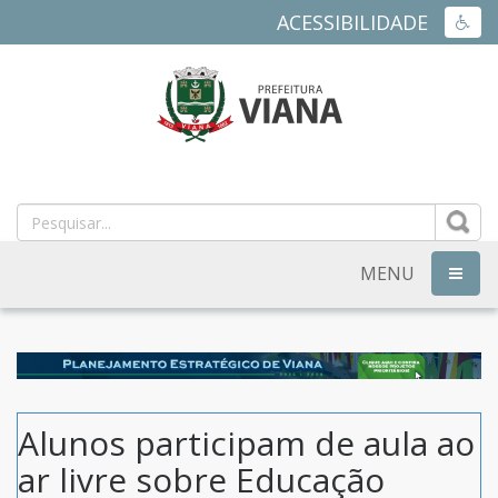
ACESSIBILIDADE
ACES
PREFEITURA
MUNICIPAL
DE
MENU
NAVEG
VIANA
-
ES
Alunos participam de aula ao
ar livre sobre Educação