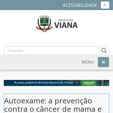
ACESSIBILIDADE
ACES
PREFEITURA
MUNICIPAL
DE
MENU
NAVEG
VIANA
-
ES
Autoexame: a prevenção
contra o câncer de mama e