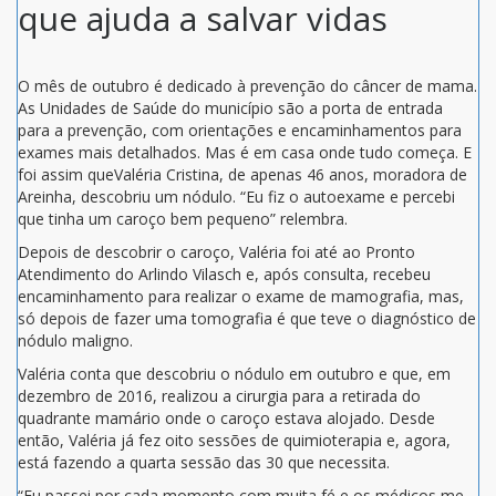
que ajuda a salvar vidas
O mês de outubro é dedicado à prevenção do câncer de mama.
As Unidades de Saúde do município são a porta de entrada
para a prevenção, com orientações e encaminhamentos para
exames mais detalhados. Mas é em casa onde tudo começa. E
foi assim queValéria Cristina, de apenas 46 anos, moradora de
Areinha, descobriu um nódulo. “Eu fiz o autoexame e percebi
que tinha um caroço bem pequeno” relembra.
Depois de descobrir o caroço, Valéria foi até ao Pronto
Atendimento do Arlindo Vilasch e, após consulta, recebeu
encaminhamento para realizar o exame de mamografia, mas,
só depois de fazer uma tomografia é que teve o diagnóstico de
nódulo maligno.
Valéria conta que descobriu o nódulo em outubro e que, em
dezembro de 2016, realizou a cirurgia para a retirada do
quadrante mamário onde o caroço estava alojado. Desde
então, Valéria já fez oito sessões de quimioterapia e, agora,
está fazendo a quarta sessão das 30 que necessita.
“Eu passei por cada momento com muita fé e os médicos me