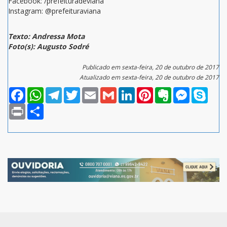
Facebook: /prefeituradeviana
Instagram: @prefeituraviana
Texto: Andressa Mota
Foto(s): Augusto Sodré
Publicado em sexta-feira, 20 de outubro de 2017
Atualizado em sexta-feira, 20 de outubro de 2017
Facebook
WhatsApp
Telegram
Twitter
Email
Gmail
LinkedIn
Pinterest
Evernote
Messenger
Skype
Print
Compartilhar