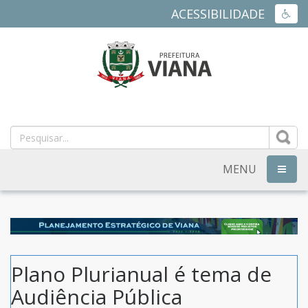
ACESSIBILIDADE
ACES
PREFEITURA
MUNICIPAL
DE
MENU
NAVEG
VIANA
-
ES
Plano Plurianual é tema de
Audiência Pública