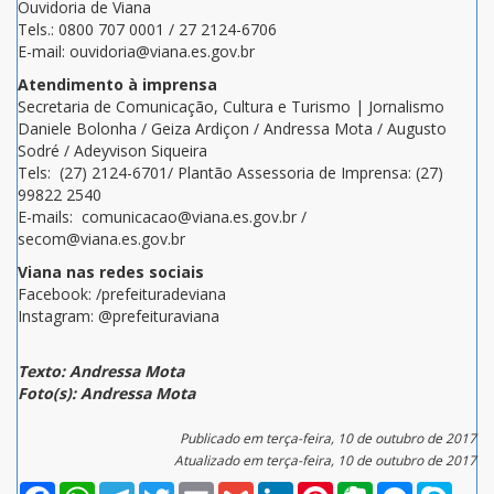
Ouvidoria de Viana
Tels.: 0800 707 0001 / 27 2124-6706
E-mail: ouvidoria@viana.es.gov.br
Atendimento à imprensa
Secretaria de Comunicação, Cultura e Turismo | Jornalismo
Daniele Bolonha / Geiza Ardiçon / Andressa Mota / Augusto
Sodré / Adeyvison Siqueira
Tels: (27) 2124-6701/ Plantão Assessoria de Imprensa: (27)
99822 2540
E-mails: comunicacao@viana.es.gov.br /
secom@viana.es.gov.br
Viana nas redes sociais
Facebook: /prefeituradeviana
Instagram: @prefeituraviana
Texto: Andressa Mota
Foto(s): Andressa Mota
Publicado em terça-feira, 10 de outubro de 2017
Atualizado em terça-feira, 10 de outubro de 2017
Facebook
WhatsApp
Telegram
Twitter
Email
Gmail
LinkedIn
Pinterest
Evernote
Messenger
Skype