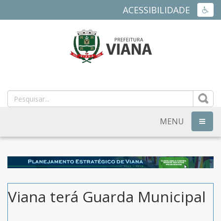
ACESSIBILIDADE
ACES
PREFEITURA
MUNICIPAL
DE
MENU
NAVEG
VIANA
-
ES
Viana terá Guarda Municipal