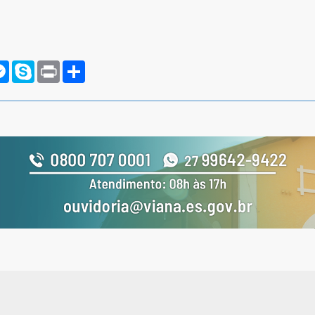
rnote
Messenger
Skype
Print
Compartilhar