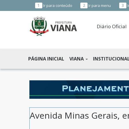
1
2
3
Ir para conteúdo
Ir para menu
I
Diário Oficial
PREFEITURA
MUNICIPAL
PÁGINA INICIAL
VIANA
INSTITUCIONA
DE
VIANA
-
ES
Avenida Minas Gerais, 