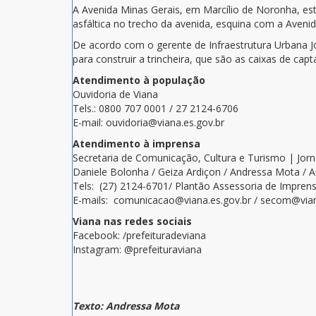
A Avenida Minas Gerais, em Marcílio de Noronha, es
asfáltica no trecho da avenida, esquina com a Aveni
De acordo com o gerente de Infraestrutura Urbana J
para construir a trincheira, que são as caixas de capt
Atendimento à população
Ouvidoria de Viana
Tels.: 0800 707 0001 / 27 2124-6706
E-mail: ouvidoria@viana.es.gov.br
Atendimento à imprensa
Secretaria de Comunicação, Cultura e Turismo | Jor
Daniele Bolonha / Geiza Ardiçon / Andressa Mota / A
Tels: (27) 2124-6701/ Plantão Assessoria de Imprens
E-mails: comunicacao@viana.es.gov.br / secom@vian
Viana nas redes sociais
Facebook: /prefeituradeviana
Instagram: @prefeituraviana
Texto: Andressa Mota