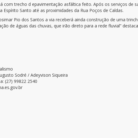
tá com trecho d epavimentação asfáltica feito. Após os serviços de 
da Espírito Santo até as proximidades da Rua Poços de Caldas.
osimar Pio dos Santos a via receberá ainda construção de uma trinc
ação de águas das chuvas, que irão direto para a rede fluvial” destaca
nalismo
ugusto Sodré / Adeyvison Siqueira
a: (27) 99822 2540
a.es.gov.br