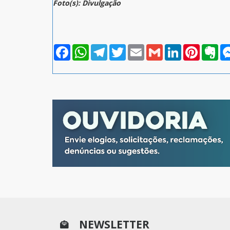
Foto(s): Divulgação
Facebook
WhatsApp
Telegram
Twitter
Email
Gmail
LinkedIn
Pinterest
Eve
NEWSLETTER