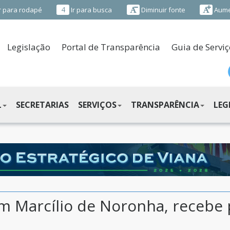
4
r para rodapé
Ir para busca
Diminuir fonte
Aume
Legislação
Portal de Transparência
Guia de Serviç
L
SECRETARIAS
SERVIÇOS
TRANSPARÊNCIA
LEG
em Marcílio de Noronha, recebe