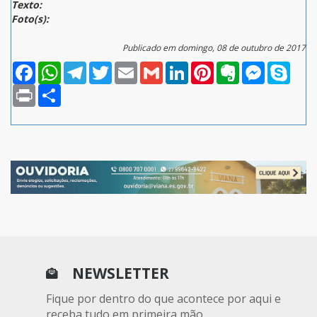
Texto:
Foto(s):
Publicado em domingo, 08 de outubro de 2017
Facebook
WhatsApp
Telegram
Twitter
Email
Gmail
LinkedIn
Pinterest
Evernote
Messenger
Skype
Print
Compartilhar
NEWSLETTER
Fique por dentro do que acontece por aqui e
receba tudo em primeira mão