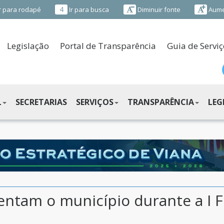
4
r para rodapé
Ir para busca
Diminuir fonte
Aume
Legislação
Portal de Transparência
Guia de Serviç
L
SECRETARIAS
SERVIÇOS
TRANSPARÊNCIA
LEG
entam o município durante a I F