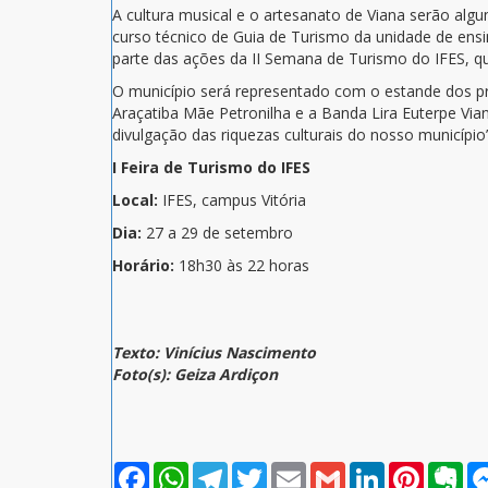
A cultura musical e o artesanato de Viana serão algu
curso técnico de Guia de Turismo da unidade de ensin
parte das ações da II Semana de Turismo do IFES, que
O município será representado com o estande dos pr
Araçatiba Mãe Petronilha e a Banda Lira Euterpe Vian
divulgação das riquezas culturais do nosso município
I Feira de Turismo do IFES
Local:
IFES, campus Vitória
Dia:
27 a 29 de setembro
Horário:
18h30 às 22 horas
Texto: Vinícius Nascimento
Foto(s): Geiza Ardiçon
Facebook
WhatsApp
Telegram
Twitter
Email
Gmail
LinkedIn
Pinterest
Eve