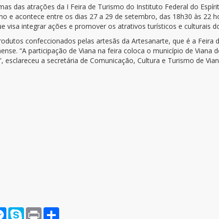
mas das atrações da I Feira de Turismo do Instituto Federal do Espíri
o e acontece entre os dias 27 a 29 de setembro, das 18h30 às 22 hor
 visa integrar ações e promover os atrativos turísticos e culturais 
odutos confeccionados pelas artesãs da Artesanarte, que é a Feira 
ense. “A participação de Viana na feira coloca o município de Viana
”, esclareceu a secretária de Comunicação, Cultura e Turismo de Via
rnote
Messenger
Skype
Print
Compartilhar