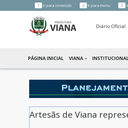
1
2
3
Ir para conteúdo
Ir para menu
I
Diário Oficial
PREFEITURA
MUNICIPAL
PÁGINA INICIAL
VIANA
INSTITUCIONA
DE
VIANA
-
ES
Artesãs de Viana repres