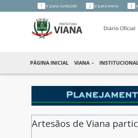
1
2
3
Ir para conteúdo
Ir para menu
I
Diário Oficial
PREFEITURA
MUNICIPAL
PÁGINA INICIAL
VIANA
INSTITUCIONA
DE
VIANA
-
ES
Artesãos de Viana parti