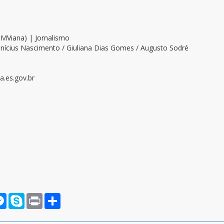
OMViana) | Jornalismo
inícius Nascimento / Giuliana Dias Gomes / Augusto Sodré
.es.gov.br
rnote
Messenger
Skype
Print
Compartilhar