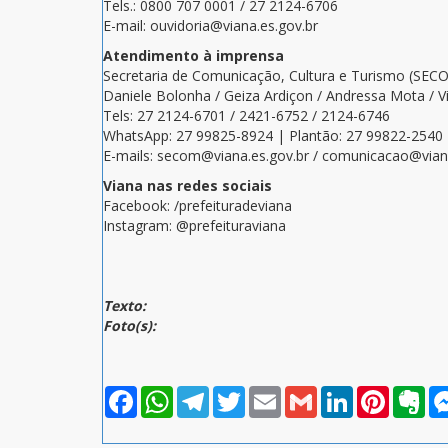
Tels.: 0800 707 0001 / 27 2124-6706
E-mail: ouvidoria@viana.es.gov.br
Atendimento à imprensa
Secretaria de Comunicação, Cultura e Turismo (SEC
Daniele Bolonha / Geiza Ardiçon / Andressa Mota / V
Tels: 27 2124-6701 / 2421-6752 / 2124-6746
WhatsApp: 27 99825-8924 | Plantão: 27 99822-2540
E-mails: secom@viana.es.gov.br / comunicacao@viana
Viana nas redes sociais
Facebook: /prefeituradeviana
Instagram: @prefeituraviana
Texto:
Foto(s):
Facebook
WhatsApp
Telegram
Twitter
Email
Gmail
LinkedIn
Pinterest
Eve