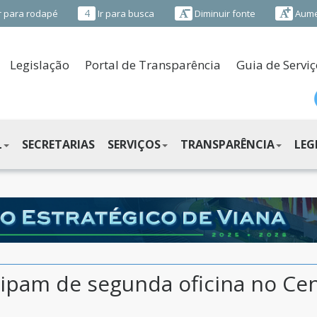
4
r para rodapé
Ir para busca
Diminuir fonte
Aume
Legislação
Portal de Transparência
Guia de Serviç
L
SECRETARIAS
SERVIÇOS
TRANSPARÊNCIA
LEG
cipam de segunda oficina no Cen