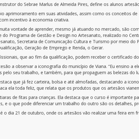
trutor do Sebrae Marlus de Almeida Pires, define os alunos artesão
ípio aprimoramento em suas atividades, assim como os conceitos de 
com incentivo à economia criativa.
 muita vontade de aprender, mesmo já atuando no mercado, são co
rte do Programa de Gestão e Design no Artesanato, realizado no Centr
sanato, Secretaria de Comunicação Cultura e Turismo por meio do P
ualificação, Geração de Emprego e Renda, o Gerar.
ssionais, que ao fim da qualificação, podem receber o certificado do
tesão a observar a iconografia do município de Viana. “Eu ensino a el
 pelo seu trabalho, e também, para que propaguem as belezas do lu
estaca que já fez carteira, bolsa e até almofadas, destacando a icono
aca ela toda feliz, que relata que os produtos que os artesãos vian
 tiaras de fitas para crianças. Ela destaca que o curso é importante 
s, e o que pode diferenciar um trabalho do outro são os detalhes, pr
té o dia 21 de outubro, onde os artesãos vão realizar uma feira em f