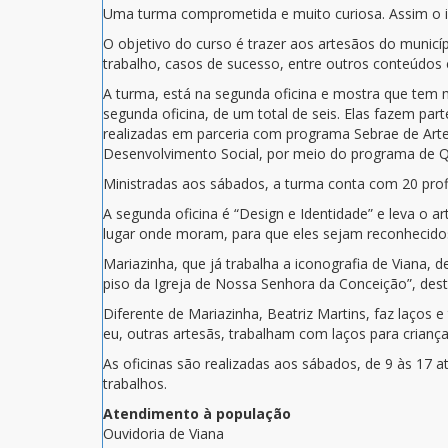
Uma turma comprometida e muito curiosa. Assim o ins
O objetivo do curso é trazer aos artesãos do munic
trabalho, casos de sucesso, entre outros conteúdos 
A turma, está na segunda oficina e mostra que tem
segunda oficina, de um total de seis. Elas fazem pa
realizadas em parceria com programa Sebrae de Arte
Desenvolvimento Social, por meio do programa de Q
Ministradas aos sábados, a turma conta com 20 profi
A segunda oficina é “Design e Identidade” e leva o ar
lugar onde moram, para que eles sejam reconhecidos
Mariazinha, que já trabalha a iconografia de Viana, d
piso da Igreja de Nossa Senhora da Conceição”, dest
Diferente de Mariazinha, Beatriz Martins, faz laços e
eu, outras artesãs, trabalham com laços para criança
As oficinas são realizadas aos sábados, de 9 às 17 a
trabalhos.
Atendimento à população
Ouvidoria de Viana