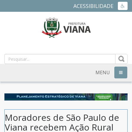
ACESSIBILIDADE
ACES
PREFEITURA
MUNICIPAL
DE
MENU
NAVEG
VIANA
-
ES
Moradores de São Paulo de
Viana recebem Ação Rural