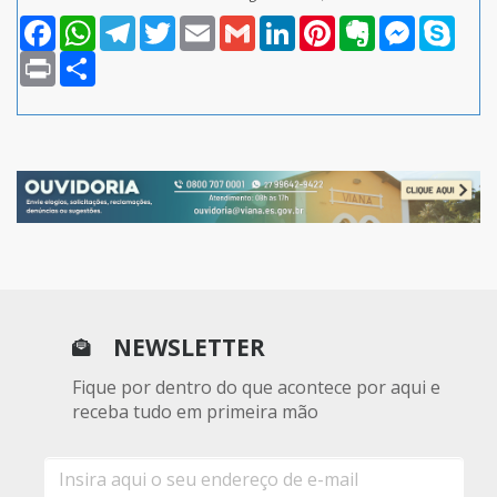
Facebook
WhatsApp
Telegram
Twitter
Email
Gmail
LinkedIn
Pinterest
Evernote
Messenger
Skype
Print
Compartilhar
NEWSLETTER
Fique por dentro do que acontece por aqui e
receba tudo em primeira mão
E-
mail