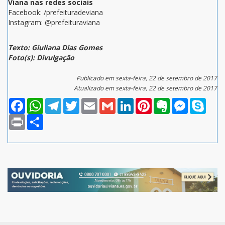
Viana nas redes sociais
Facebook: /prefeituradeviana
Instagram: @prefeituraviana
Texto: Giuliana Dias Gomes
Foto(s): Divulgação
Publicado em sexta-feira, 22 de setembro de 2017
Atualizado em sexta-feira, 22 de setembro de 2017
Facebook
WhatsApp
Telegram
Twitter
Email
Gmail
LinkedIn
Pinterest
Evernote
Messenger
Skype
Print
Compartilhar