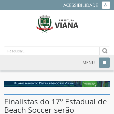
ACESSIBILIDADE
ACES
PREFEITURA
MUNICIPAL
DE
MENU
NAVEG
VIANA
-
ES
Finalistas do 17º Estadual de
Beach Soccer serão