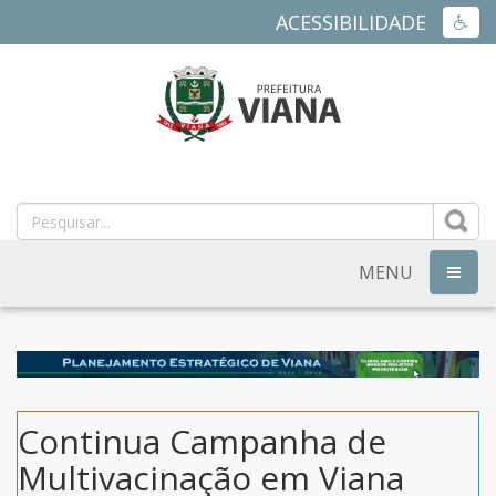
ACESSIBILIDADE
ACES
PREFEITURA
MUNICIPAL
DE
MENU
NAVEG
VIANA
-
ES
Continua Campanha de
Multivacinação em Viana