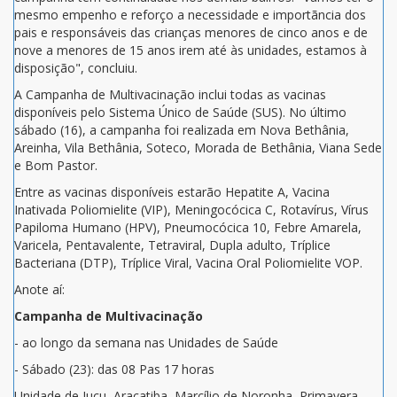
mesmo empenho e reforço a necessidade e importãncia dos
pais e responsáveis das crianças menores de cinco anos e de
nove a menores de 15 anos irem até às unidades, estamos à
disposição", concluiu.
A Campanha de Multivacinação inclui todas as vacinas
disponíveis pelo Sistema Único de Saúde (SUS). No último
sábado (16), a campanha foi realizada em Nova Bethânia,
Areinha, Vila Bethânia, Soteco, Morada de Bethânia, Viana Sede
e Bom Pastor.
Entre as vacinas disponíveis estarão Hepatite A, Vacina
Inativada Poliomielite (VIP), Meningocócica C, Rotavírus, Vírus
Papiloma Humano (HPV), Pneumocócica 10, Febre Amarela,
Varicela, Pentavalente, Tetraviral, Dupla adulto, Tríplice
Bacteriana (DTP), Tríplice Viral, Vacina Oral Poliomielite VOP.
Anote aí:
Campanha de Multivacinação
- ao longo da semana nas Unidades de Saúde
- Sábado (23): das 08 Pas 17 horas
Unidade de Jucu, Araçatiba, Marcílio de Noronha, Primavera,