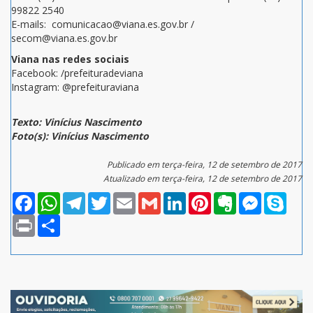
99822 2540
E-mails: comunicacao@viana.es.gov.br /
secom@viana.es.gov.br
Viana nas redes sociais
Facebook: /prefeituradeviana
Instagram: @prefeituraviana
Texto: Vinícius Nascimento
Foto(s): Vinícius Nascimento
Publicado em terça-feira, 12 de setembro de 2017
Atualizado em terça-feira, 12 de setembro de 2017
Facebook
WhatsApp
Telegram
Twitter
Email
Gmail
LinkedIn
Pinterest
Evernote
Messenger
Skype
Print
Compartilhar