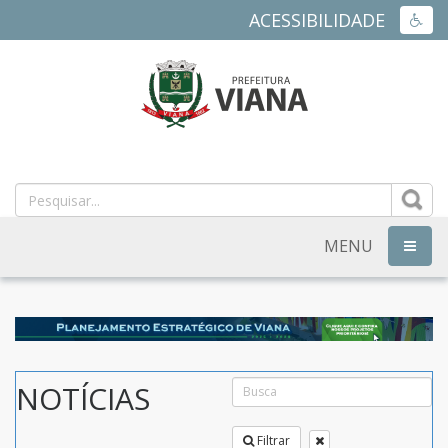
ACESSIBILIDADE
ACES
PREFEITURA
MUNICIPAL
DE
MENU
NAVEG
VIANA
-
ES
NOTÍCIAS
Filtrar