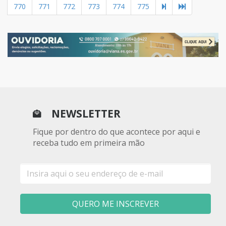
770
771
772
773
774
775
NEWSLETTER
Fique por dentro do que acontece por aqui e
receba tudo em primeira mão
E-
mail
QUERO ME INSCREVER