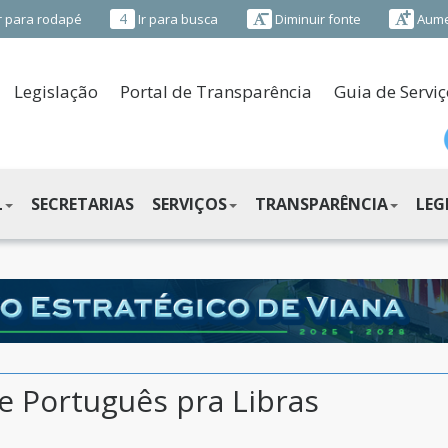
4
r para rodapé
Ir para busca
Diminuir fonte
Aume
Legislação
Portal de Transparência
Guia de Serviç
L
SECRETARIAS
SERVIÇOS
TRANSPARÊNCIA
LEG
e Português pra Libras