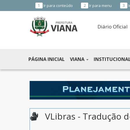
1
2
3
Ir para conteúdo
Ir para menu
I
Diário Oficial
PREFEITURA
MUNICIPAL
PÁGINA INICIAL
VIANA
INSTITUCIONA
DE
VIANA
-
ES
VLibras - Tradução d