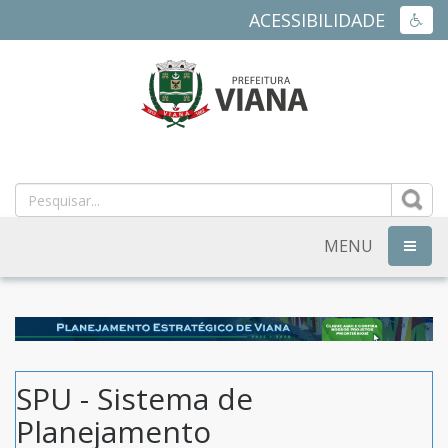
ACESSIBILIDADE
ACES
PREFEITURA
MUNICIPAL
DE
MENU
NAVEG
VIANA
-
ES
SPU - Sistema de
Planejamento