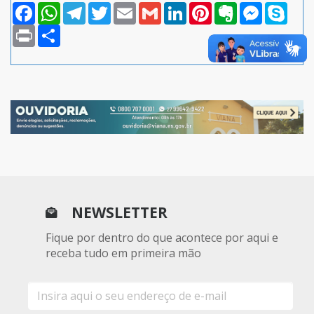
Facebook
WhatsApp
Telegram
Twitter
Email
Gmail
LinkedIn
Pinterest
Evernote
Messenger
Skype
Print
Compartilhar
NEWSLETTER
Fique por dentro do que acontece por aqui e
receba tudo em primeira mão
E-
mail