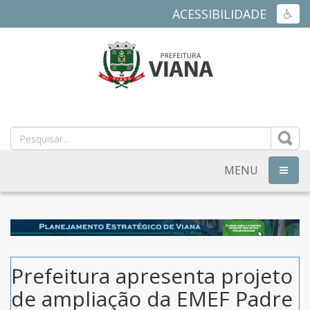
ACESSIBILIDADE
ACES
PREFEITURA
MUNICIPAL
DE
MENU
NAVEG
VIANA
-
ES
Prefeitura apresenta projeto
de ampliação da EMEF Padre