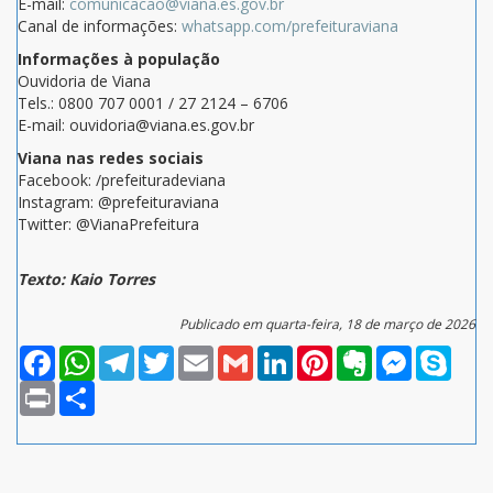
E-mail:
comunicacao@viana.es.gov.br
Canal de informações:
whatsapp.com/prefeituraviana
Informações à população
Ouvidoria de Viana
Tels.: 0800 707 0001 / 27 2124 – 6706
E-mail: ouvidoria@viana.es.gov.br
Viana nas redes sociais
Facebook: /prefeituradeviana
Instagram: @prefeituraviana
Twitter: @VianaPrefeitura
Texto: Kaio Torres
Publicado em quarta-feira, 18 de março de 2026
Facebook
WhatsApp
Telegram
Twitter
Email
Gmail
LinkedIn
Pinterest
Evernote
Messenger
Skype
Print
Compartilhar