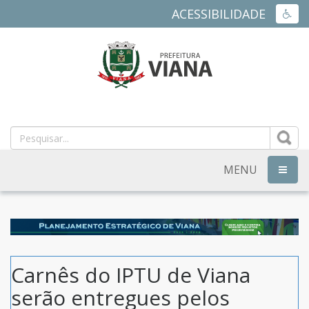
ACESSIBILIDADE
ACES
PREFEITURA
MUNICIPAL
DE
MENU
NAVEG
VIANA
-
ES
Carnês do IPTU de Viana
serão entregues pelos