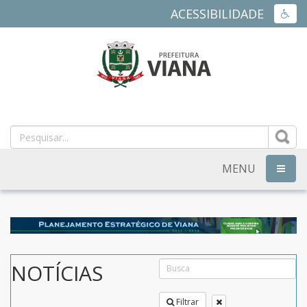
ACESSIBILIDADE
ACES
PREFEITURA
MUNICIPAL
DE
MENU
NAVEG
VIANA
-
ES
NOTÍCIAS
Filtrar