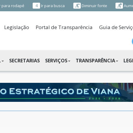
4
r para rodapé
Ir para busca
Diminuir fonte
Aume
Legislação
Portal de Transparência
Guia de Serviç
L
SECRETARIAS
SERVIÇOS
TRANSPARÊNCIA
LEG