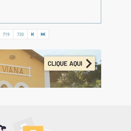
719
720