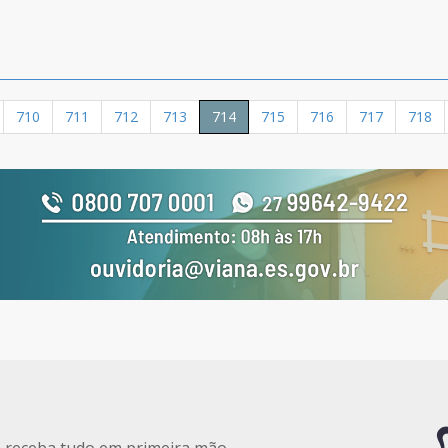
710
711
712
713
714
715
716
717
718
e receba tudo em primeira mão