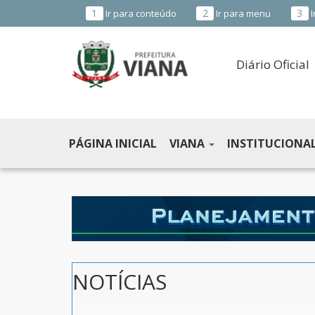
1
2
3
Ir para conteúdo
Ir para menu
I
Diário Oficial
PREFEITURA
MUNICIPAL
PÁGINA INICIAL
VIANA
INSTITUCIONA
DE
VIANA
-
ES
NOTÍCIAS