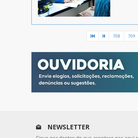
708
709
NEWSLETTER
Fique por dentro do que acontece por aqui 