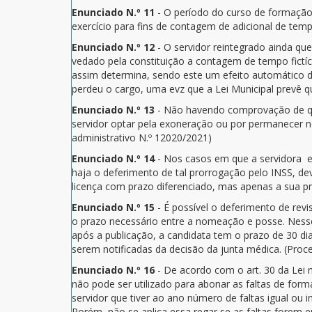
Enunciado N.º 11
- O período do curso de formação 
exercício para fins de contagem de adicional de temp
Enunciado N.º 12
- O servidor reintegrado ainda que
vedado pela constituição a contagem de tempo fictíc
assim determina, sendo este um efeito automático da
perdeu o cargo, uma evz que a Lei Municipal prevê qu
Enunciado N.º 13
- Não havendo comprovação de que
servidor optar pela exoneração ou por permanecer no
administrativo N.º 12020/2021)
Enunciado N.º 14
- Nos casos em que a servidora e
haja o deferimento de tal prorrogação pelo INSS, de
licença com prazo diferenciado, mas apenas a sua pr
Enunciado N.º 15
- É possível o deferimento de rev
o prazo necessário entre a nomeação e posse. Nesses
após a publicação, a candidata tem o prazo de 30 d
serem notificadas da decisão da junta médica. (Proc
Enunciado N.º 16
- De acordo com o art. 30 da Lei 
não pode ser utilizado para abonar as faltas de form
servidor que tiver ao ano número de faltas igual ou i
Porém, não se aplica essa regar se as faltas forem e