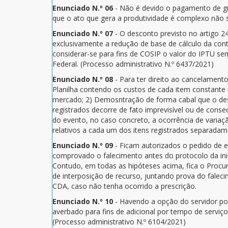
Enunciado N.º 06
- Não é devido o pagamento de gr
que o ato que gera a produtividade é complexo não s
Enunciado N.º 07
- O desconto previsto no artigo 24
exclusivamente a redução de base de cálculo da cont
considerar-se para fins de COSIP o valor do IPTU sem
Federal. (Processo administrativo N.º 6437/2021)
Enunciado N.º 08
- Para ter direito ao cancelament
Planilha contendo os custos de cada item constante 
mercado; 2) Demosntração de forma cabal que o deseq
registrados decorre de fato imprevisível ou de cons
do evento, no caso concreto, a ocorrência de variaç
relativos a cada um dos itens registrados separadam
Enunciado N.º 09
- Ficam autorizados o pedido de e
comprovado o falecimento antes do protocolo da ini
Contudo, em todas as hipóteses acima, fica o Procur
de interposição de recurso, juntando prova do faleci
CDA, caso não tenha ocorrido a prescrição.
Enunciado N.º 10
- Havendo a opção do servidor por
averbado para fins de adicional por tempo de serviç
(Processo administrativo N.º 6104/2021)