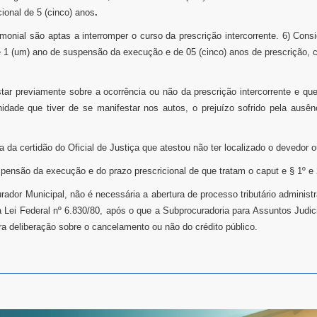
ional de 5 (cinco) anos
.
rimonial são aptas a interromper o curso da prescrição intercorrente. 6) Con
e 1 (um) ano de suspensão da execução e de 05 (cinco) anos de prescrição, 
tar previamente sobre a ocorrência ou não da prescrição intercorrente e 
idade que tiver de se manifestar nos autos, o prejuízo sofrido pela ausê
a da certidão do Oficial de Justiça que atestou não ter localizado o devedor 
ensão da execução e do prazo prescricional de que tratam o caput e § 1º e 2
curador Municipal, não é necessária a abertura de processo tributário admini
a Lei Federal nº 6.830/80, após o que a Subprocuradoria para Assuntos Judic
ra deliberação sobre o cancelamento ou não do crédito público.