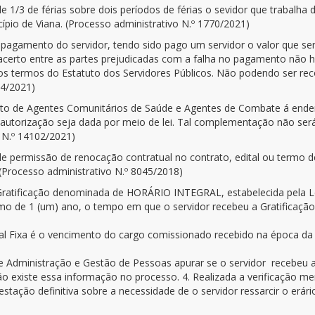
e 1/3 de férias sobre dois períodos de férias o sevidor que trabalha
ípio de Viana. (Processo administrativo N.º 1770/2021)
 pagamento do servidor, tendo sido pago um servidor o valor que ser
 acerto entre as partes prejudicadas com a falha no pagamento não 
nos termos do Estatuto dos Servidores Públicos. Não podendo ser rec
04/2021)
 de Agentes Comunitários de Saúde e Agentes de Combate á endemia
tal autorização seja dada por meio de lei. Tal complementação não 
 N.º 14102/2021)
de permissão de renocação contratual no contrato, edital ou termo d
 (Processo administrativo N.º 8045/2018)
 Gratificação denominada de HORÁRIO INTEGRAL, estabelecida pela Lei 
imo de 1 (um) ano, o tempo em que o servidor recebeu a Gratifi
gral Fixa é o vencimento do cargo comissionado recebido na época d
 de Administração e Gestão de Pessoas apurar se o servidor recebeu 
ão existe essa informação no processo. 4. Realizada a verificação m
tação definitiva sobre a necessidade de o servidor ressarcir o erári