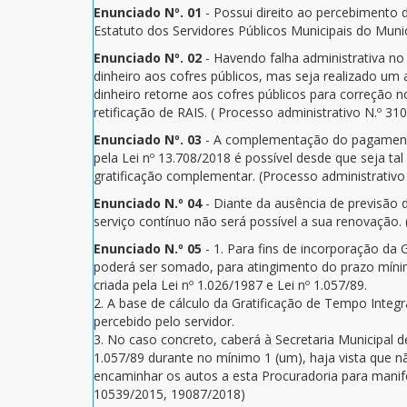
Enunciado Nº. 01
- Possui direito ao percebimento d
Estatuto dos Servidores Públicos Municipais do Munic
Enunciado Nº. 02
- Havendo falha administrativa no
dinheiro aos cofres públicos, mas seja realizado um
dinheiro retorne aos cofres públicos para correção 
retificação de RAIS. ( Processo administrativo N.º 31
Enunciado Nº. 03
- A complementação do pagamento
pela Lei nº 13.708/2018 é possível desde que seja 
gratificação complementar. (Processo administrativo
Enunciado N.º 04
- Diante da ausência de previsão 
serviço contínuo não será possível a sua renovação.
Enunciado N.º 05
- 1. Para fins de incorporação da
poderá ser somado, para atingimento do prazo mín
criada pela Lei nº 1.026/1987 e Lei nº 1.057/89.
2. A base de cálculo da Gratificação de Tempo Inte
percebido pelo servidor.
3. No caso concreto, caberá à Secretaria Municipal
1.057/89 durante no mínimo 1 (um), haja vista que n
encaminhar os autos a esta Procuradoria para manifes
10539/2015, 19087/2018)