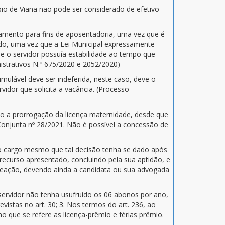
io de Viana não pode ser considerado de efetivo
stamento para fins de aposentadoria, uma vez que é
ado, uma vez que a Lei Municipal expressamente
e o servidor possuía estabilidade ao tempo que
nistrativos N.º 675/2020 e 2052/2020)
ulável deve ser indeferida, neste caso, deve o
idor que solicita a vacância. (Processo
o a prorrogação da licença maternidade, desde que
 Conjunta nº 28/2021. Não é possível a concessão de
 ao cargo mesmo que tal decisão tenha se dado após
recurso apresentado, concluindo pela sua aptidão, e
omeação, devendo ainda a candidata ou sua advogada
servidor não tenha usufruído os 06 abonos por ano,
istas no art. 30; 3. Nos termos do art. 236, ao
no que se refere as licença-prêmio e férias prêmio.