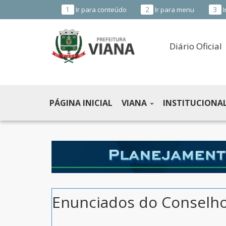
1
2
3
Ir para conteúdo
Ir para menu
I
Diário Oficial
PREFEITURA
MUNICIPAL
PÁGINA INICIAL
VIANA
INSTITUCIONA
DE
VIANA
-
ES
Enunciados do Conselho