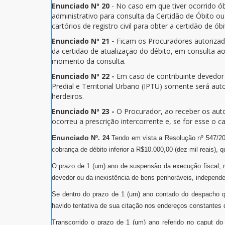
Enunciado Nº 20
- No caso em que tiver ocorrido ó
administrativo para consulta da Certidão de Óbito ou
cartórios de registro civil para obter a certidão de óbi
Enunciado Nº 21 -
Ficam os Procuradores autorizad
da certidão de atualização do débito, em consulta ao
momento da consulta.
Enunciado Nº 22 -
Em caso de contribuinte devedor 
Predial e Territorial Urbano (IPTU) somente será au
herdeiros.
Enunciado Nº 23 -
O Procurador, ao receber os autos
ocorreu a prescrição intercorrente e, se for esse o 
Enunciado
Nº. 24
Tendo em vista a Resolução nº 547/202
cobrança de débito inferior a R$10.000,00 (dez mil reais)
O prazo de 1 (um) ano de suspensão da execução fiscal, nos
devedor ou da inexistência de bens penhoráveis, indepen
Se dentro do prazo de 1 (um) ano contado do despacho que
havido tentativa de sua citação nos endereços constantes
Transcorrido o prazo de 1 (um) ano referido no caput do