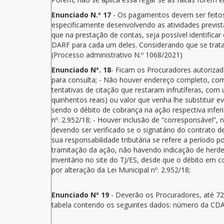
Enunciado N.º 17
- Os pagamentos devem ser feito
especificamente desenvolvendo as atividades previst
que na prestação de contas, seja possível identific
DARF para cada um deles. Considerando que se trata 
(Processo administrativo N.º 1068/2021)
Enunciado Nº. 18
- Ficam os Procuradores autorizad
para consulta; - Não houver endereço completo, com
tentativas de citação que restaram infrutíferas, com 
quinhentos reais) ou valor que venha lhe substituir e
sendo o débito de cobrança na ação respectiva inferio
nº. 2.952/18; - Houver inclusão de “corresponsável”,
devendo ser verificado se o signatário do contrato 
sua responsabilidade tributária se refere a período p
tramitação da ação, não havendo indicação de herde
inventário no site do TJ/ES, desde que o débito em co
por alteração da Lei Municipal nº. 2.952/18;
Enunciado Nº 19
- Deverão os Procuradores, até 72
tabela contendo os seguintes dados: número da CDA,