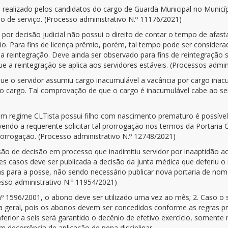
realizado pelos candidatos do cargo de Guarda Municipal no Municíp
o de serviço. (Processo administrativo N.º 11176/2021)
 por decisão judicial não possui o direito de contar o tempo de afa
io. Para fins de licença prêmio, porém, tal tempo pode ser consider
 reintegração. Deve ainda ser observado para fins de reintegração s
e a reintegração se aplica aos servidores estáveis. (Processos admi
 o servidor assumiu cargo inacumulável a vacância por cargo inacum
 cargo. Tal comprovação de que o cargo é inacumulável cabe ao serv
m regime CLTista possui filho com nascimento prematuro é possível
vendo a requerente solicitar tal prorrogação nos termos da Portaria
orrogação. (Processo administrativo N.º 12748/2021)
isão de decisão em processo que inadimitiu servidor por inaaptidão
 casos deve ser publicada a decisão da junta médica que deferiu o 
ias para a posse, não sendo necessário publicar nova portaria de n
esso administrativo N.º 11954/2021)
nº 1596/2001, o abono deve ser utilizado uma vez ao mês; 2. Caso o 
a geral, pois os abonos devem ser concedidos conforme as regras prev
nferior a seis será garantido o decênio de efetivo exercício, somente 
m decorrência de aplicação de pena disciplinar.