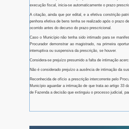
execução fiscal, inicia-se automaticamente o prazo prescric
A citação, ainda que por edital, e a efetiva constrição pat
penhora efetiva de bens tenha se realizado após o prazo d
ocorrido antes do decurso do prazo prescricional.
Caso o Município não tenha sido intimado para se manifes
Procurador demonstrar ao magistrado, na primeira oportun
interruptiva ou suspensiva da prescrição, se houver.
Considera-se prejuízo presumido a falta de intimação acerc
Não é considerado prejuízo a ausência de intimação da susp
Reconhecida de ofício a prescrição intercorrente pelo Pro
Município aguardar a intimação de que trata ao artigo 33 d
de Fazenda a decisão que extinguiu o processo judicial, pa