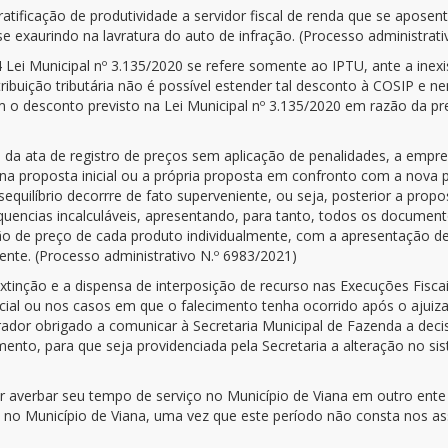
atificação de produtividade a servidor fiscal de renda que se apos
e exaurindo na lavratura do auto de infração. (Processo administrat
 Lei Municipal nº 3.135/2020 se refere somente ao IPTU, ante a inexi
ribuição tributária não é possível estender tal desconto à COSIP e
 o desconto previsto na Lei Municipal nº 3.135/2020 em razão da prev
o da ata de registro de preços sem aplicação de penalidades, a empr
na proposta inicial ou a própria proposta em confronto com a nova p
uilíbrio decorrre de fato superveniente, ou seja, posterior a prop
equencias incalculáveis, apresentando, para tanto, todos os documen
ão de preço de cada produto individualmente, com a apresentação de
ente. (Processo administrativo N.º 6983/2021)
xtinção e a dispensa de interposição de recurso nas Execuções Fiscai
cial ou nos casos em que o falecimento tenha ocorrido após o ajuiz
ador obrigado a comunicar à Secretaria Municipal de Fazenda a decis
mento, para que seja providenciada pela Secretaria a alteração no s
 averbar seu tempo de serviço no Município de Viana em outro ente 
o no Município de Viana, uma vez que este período não consta nos a