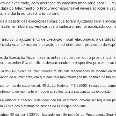
bito do executado, com alteração do cadastro Imobiliário para “ES
 data do falecimento; o Procuradorresponsável deverá solicitar a Sec
to e incluí-la no cadastro imobiliário.
os a desistir das execuções fiscais que foram ajuizadas sem a ind
 Sistema Tributário, verificar que o cadastro não foi atualizado com
falecido, o ajuizamento de Execução Fiscal relacionadas a Certidões
torizado quando houver indicação de administrador provisório do es
 da Execução Fiscal, deverá, antes de qualquer outra providência, a
caso, reconhecê-la de ofício, despachando no respectivo processo ou d
4 do CNJ, ficam os Procuradores Municipais dispensados de recorrer da dec
, quando do ajuizamento, em que não haja movimentação útil há mais de um a
 termos do caput do art. 40 da Lei Federal nº 6.830/80, inicia-se da primei
dentemente do momento em que o juízo declarar a suspensão da execução.
 ordenar a citação, o devedor não for localizado, deverá ser requerida pel
 da CDA e dos sistemas de buscas do Município de Viana.
 artigo 40 da Lei 6.830/80, havendo ou não petição da Procuradoria-Geral