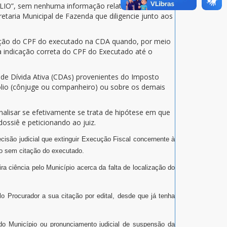
PÓLIO”, sem nenhuma informação relativa ao Processo
retaria Municipal de Fazenda que diligencie junto aos
icação do CPF do executado na CDA quando, por meio
 a indicação correta do CPF do Executado até o
 de Dívida Ativa (CDAs) provenientes do Imposto
pólio (cônjuge ou companheiro) ou sobre os demais
nalisar se efetivamente se trata de hipótese em que
ossiê e peticionando ao juiz.
isão judicial que extinguir Execução Fiscal concernente à
no sem citação do executado.
ra ciência pelo Município acerca da falta de localização do
o Procurador a sua citação por edital, desde que já tenha
 do Município ou pronunciamento judicial de suspensão da