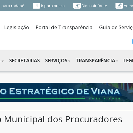
4
r para rodapé
Ir para busca
Diminuir fonte
Aume
Legislação
Portal de Transparência
Guia de Serviç
L
SECRETARIAS
SERVIÇOS
TRANSPARÊNCIA
LEG
 Municipal dos Procuradores