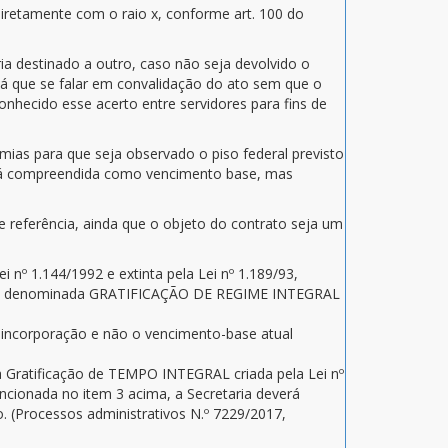
 diretamente com o raio x, conforme art. 100 do
ia destinado a outro, caso não seja devolvido o
há que se falar em convalidação do ato sem que o
onhecido esse acerto entre servidores para fins de
s para que seja observado o piso federal previsto
será compreendida como vencimento base, mas
e referência, ainda que o objeto do contrato seja um
nº 1.144/1992 e extinta pela Lei nº 1.189/93,
cação denominada GRATIFICAÇÃO DE REGIME INTEGRAL
a incorporação e não o vencimento-base atual
a Gratificação de TEMPO INTEGRAL criada pela Lei nº
encionada no item 3 acima, a Secretaria deverá
o. (Processos administrativos N.º 7229/2017,