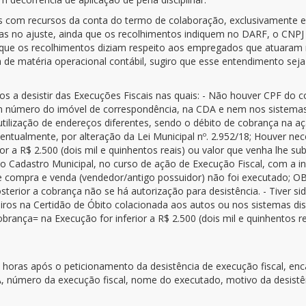
s com recursos da conta do termo de colaboração, exclusivamente
as no ajuste, ainda que os recolhimentos indiquem no DARF, o CNPJ d
ar que os recolhimentos diziam respeito aos empregados que atuaram 
de matéria operacional contábil, sugiro que esse entendimento seja 
os a desistir das Execuções Fiscais nas quais: - Não houver CPF do 
 número do imóvel de correspondência, na CDA e nem nos sistemas di
utilização de endereços diferentes, sendo o débito de cobrança na açã
ventualmente, por alteração da Lei Municipal nº. 2.952/18; Houver nece
r a R$ 2.500 (dois mil e quinhentos reais) ou valor que venha lhe sub
 no Cadastro Municipal, no curso de ação de Execução Fiscal, com a i
de compra e venda (vendedor/antigo possuidor) não foi executado; O
osterior a cobrança não se há autorização para desistência. - Tiver 
iros na Certidão de Óbito colacionada aos autos ou nos sistemas di
brança= na Execução for inferior a R$ 2.500 (dois mil e quinhentos re
 horas após o peticionamento da desistência de execução fiscal, en
 número da execução fiscal, nome do executado, motivo da desistênc