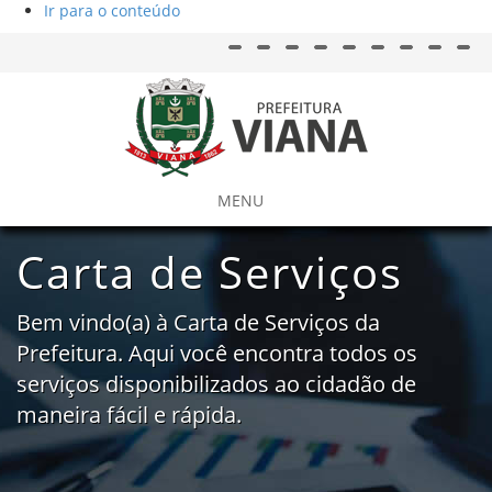
Ir para o conteúdo
Acessar página inicial do site
Ação para aumentar tamanho da fo
Acessar página sobre ac
Ação para diminuir tamanho d
Acessar página sob
Ação para aplicar auto 
Acessar págin
Acessar 
Aces
MENU
Carta de Serviços
Bem vindo(a) à Carta de Serviços da
Prefeitura. Aqui você encontra todos os
serviços disponibilizados ao cidadão de
maneira fácil e rápida.